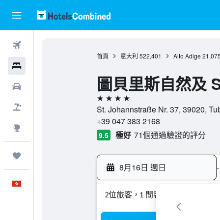
機票
首頁
意大利
522,401
Alto Adige
21,07
酒店
圖貝里斯自然及 S
租車
4星級
機票＋酒店
St. Johannstraße Nr. 37, 3902
+39 047 383 2168
探索
極好
71個通過驗證的評分
9.5
我的旅程
8月16日 週日
-
中文
2位旅客，1 間客房