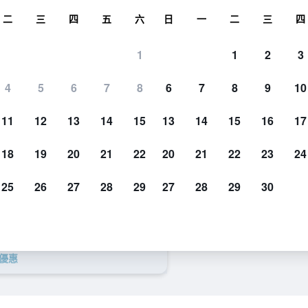
尋
二
三
四
五
六
日
一
二
三
四
1
1
2
3
每晚價格
4
5
6
7
8
6
7
8
9
10
建築
每晚總額
11
12
13
14
15
13
14
15
16
17
$3,088
查看優惠
18
19
20
21
22
20
21
22
23
24
25
26
27
28
29
27
28
29
30
圖貝里斯自然及 Spa 渡假村的
$3,509
查看優惠
$3,595
查看優惠
的優惠