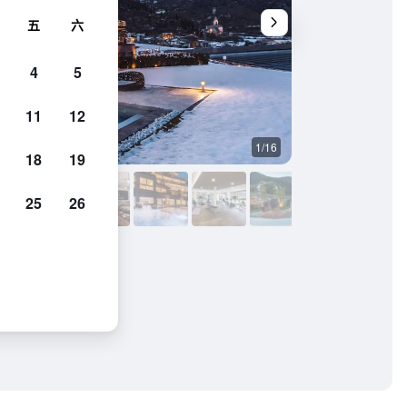
五
六
4
5
11
12
1/16
其他
18
19
25
26
照片