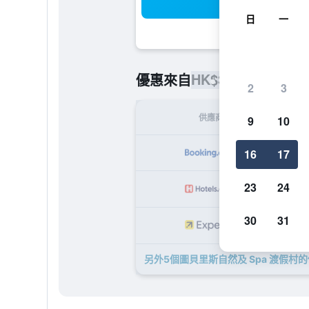
搜
日
一
HK$3,088
優惠來自
/
最便宜的
2
3
供應商
9
10
HK
16
17
23
24
HK
30
31
HK
另外5個圖貝里斯自然及 Spa 渡假村​