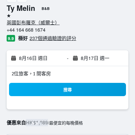
Ty Melin
B&B
1星級
英國彭布羅克（威爾士）
+44 164 668 1674
極好
237個通過驗證的評分
9.9
8月16日 週日
-
8月17日 週一
2位旅客，1 間客房
搜尋
優惠來自
HK$1,089
/
最便宜的每晚價格