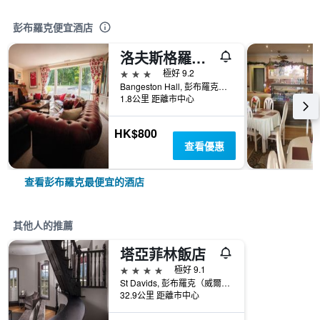
彭布羅克便宜酒店
洛夫斯格羅夫鄉村賓館 - 彭布羅克
3星級
極好 9.2
Bangeston Hall, 彭布羅克（威爾士）, 英國
1.8公里 距離市中心
HK$800
查看優惠
查看彭布羅克最便宜的酒店
其他人的推薦
塔亞菲林飯店
4星級
極好 9.1
St Davids, 彭布羅克（威爾士）, 英國
32.9公里 距離市中心