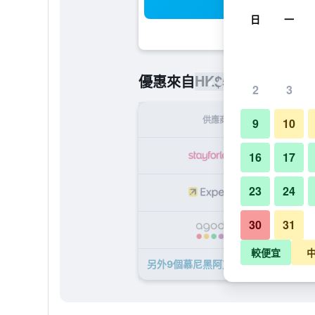
搜
日
一
HK$529
優惠來自
/
最便宜的每
2
3
供應商
9
10
H
16
17
23
24
H
30
31
H
較便宜
另外9個慕尼黑阿克娜生活旅館 - 慕尼