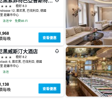
慕尼黑索菲特巴亞普斯特酒店
級
極好 8.3
rstrasse 12, 慕尼黑, 巴伐利亞, 德國
公里 距離市中心
泳池
免費Wi-Fi
,968
查看優惠
價每晚
尼黑威斯汀大酒店
級
極好 8.2
ellastr. 6, 慕尼黑, 巴伐利亞, 德國
公里 距離市中心
泳池
,138
查看優惠
價每晚