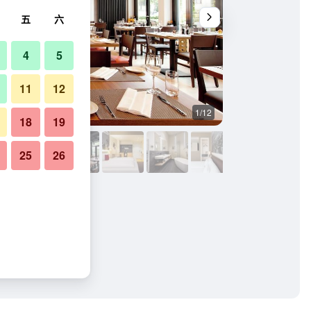
五
六
4
5
11
12
1/12
其他
18
19
25
26
的照片