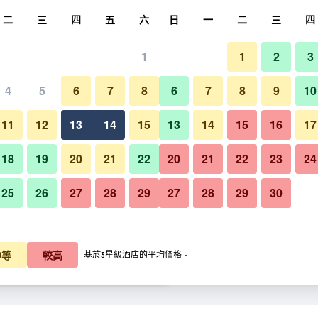
尋
二
三
四
五
六
日
一
二
三
四
1
1
2
3
晚價格
4
5
6
7
8
6
7
8
9
10
餐廳
每晚總額
11
12
13
14
15
13
14
15
16
17
K$529
查看優惠
18
19
20
21
22
20
21
22
23
24
25
26
27
28
29
27
28
29
30
慕尼黑阿克娜生活旅館 - 慕尼黑
K$597
查看優惠
K$637
查看優惠
中等
較高
基於3星級酒店的平均價格。
黑​的優惠