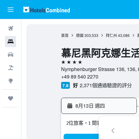
機票
首頁
德國
303,533
拜仁州
43,086
酒店
慕尼黑阿克娜生活旅
租車
4星級
機票＋酒店
Nymphenburger Strasse 136, 1
+49 89 540 2270
探索
好
2,371個通過驗證的評分
7.8
我的旅程
8月13日 週四
-
2位旅客，1 間客房