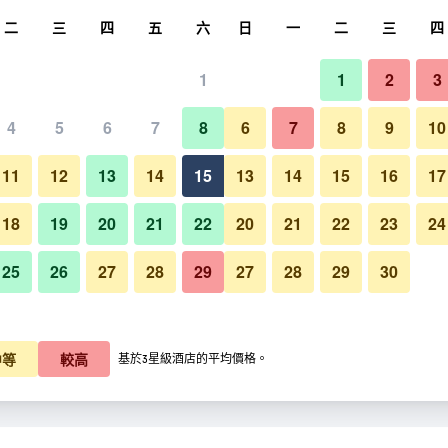
尋
二
三
四
五
六
日
一
二
三
四
1
1
2
3
晚價格
4
5
6
7
8
6
7
8
9
10
其他
每晚總額
11
12
13
14
15
13
14
15
16
17
K$375
查看優惠
18
19
20
21
22
20
21
22
23
24
25
26
27
28
29
27
28
29
30
西昌島黃房子飯店的照片
K$421
查看優惠
中等
較高
基於3星級酒店的平均價格。