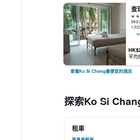
查
2星
39/2
1.0
HK$
平均
查看Ko Si Chang最便宜的酒店
探索Ko Si Chan
租車
西昌島租車