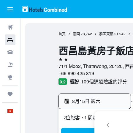
機票
首頁
泰國
73,742
泰國東部
21,942
酒店
西昌島黃房子飯
租車
2星級
機票＋酒店
71/1 Moo2, Thatawong, 20120
+66 890 425 819
探索
極好
109個通過驗證的評分
9.2
我的旅程
8月15日 週六
-
中文
2位旅客，1 間客房