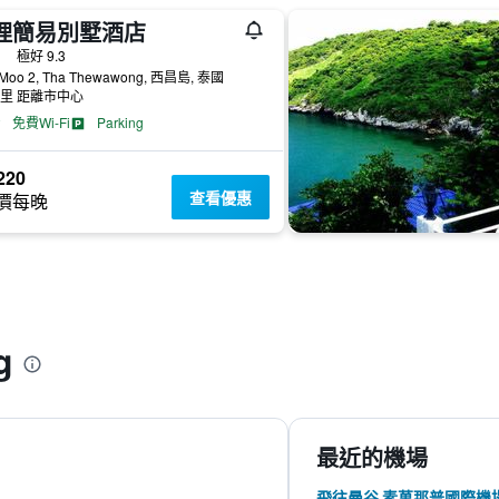
理簡易別墅酒店
級
極好 9.3
 Moo 2, Tha Thewawong, 西昌島, 泰國
公里 距離市中心
免費Wi-Fi
Parking
220
查看優惠
價每晚
g
最近的機場
飛往曼谷 素萬那普國際機