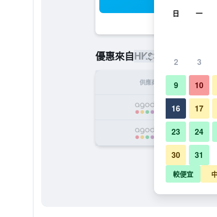
搜
日
一
HK$375
優惠來自
/
最便宜的每
2
3
供應商
9
10
H
16
17
23
24
H
30
31
較便宜