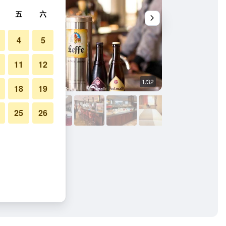
五
六
4
5
11
12
1/32
自助餐
18
19
25
26
子塔的照片