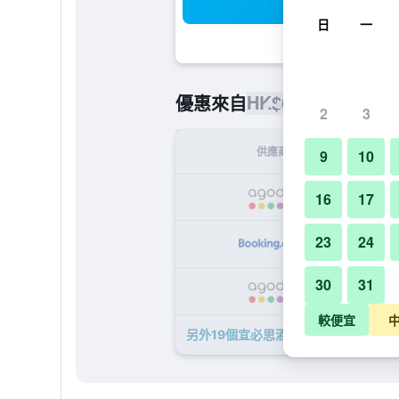
搜
日
一
HK$639
優惠來自
/
最便宜的每
2
3
供應商
9
10
H
16
17
23
24
H
30
31
H
較便宜
另外19個宜必思酒店布魯塞爾世博會的