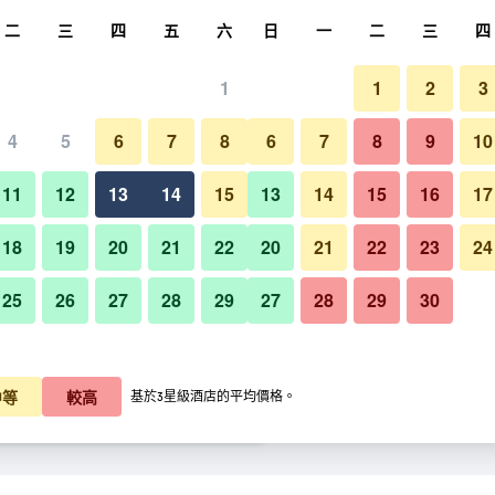
尋
二
三
四
五
六
日
一
二
三
四
1
1
2
3
晚價格
4
5
6
7
8
6
7
8
9
10
酒吧
每晚總額
11
12
13
14
15
13
14
15
16
17
K$639
查看優惠
18
19
20
21
22
20
21
22
23
24
25
26
27
28
29
27
28
29
30
K$652
查看優惠
宜必思酒店布魯塞爾世博會的原
K$654
查看優惠
中等
較高
基於3星級酒店的平均價格。
原子塔​的優惠