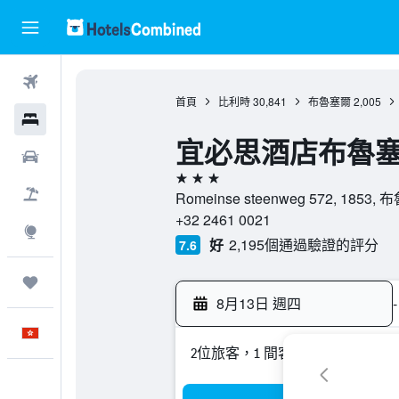
機票
首頁
比利時
30,841
布魯塞爾
2,005
酒店
宜必思酒店布魯
租車
3星級
機票＋酒店
Romeinse steenweg 572, 185
+32 2461 0021
探索
好
2,195個通過驗證的評分
7.6
我的旅程
8月13日 週四
-
中文
2位旅客，1 間客房