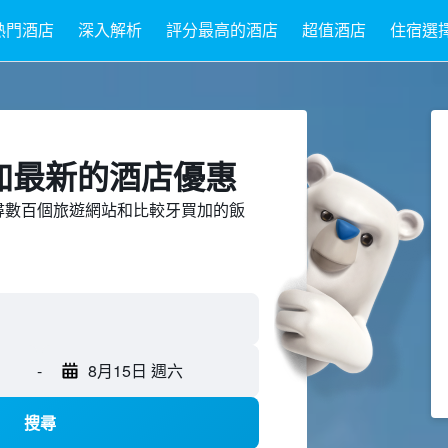
熱門酒店
深入解析
評分最高的酒店
超值酒店
住宿選
買加最新的酒店優惠
ed上搜尋數百個旅遊網站和比較牙買加的飯
-
8月15日 週六
搜尋