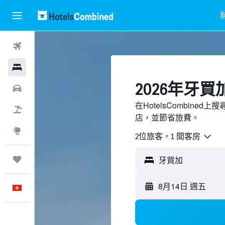
機票
酒店
2026年牙
租車
在HotelsCombin
機票＋酒店
店，並節省旅費。
探索
2位旅客，1 間客房
我的旅程
8月14日 週五
中文