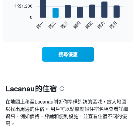
7
HK$1,200
bars.
0
以
週日
週四
週一
週五
週二
週六
週三
下
End
of
圖
interactive
表
chart
顯
示
搜尋優惠
每
週
每
天
的
房
Lacanau的住宿
間
平
在地圖上移至Lacanau​​附近你準備造訪的區域，放大地圖
均
價
以找出周邊的住宿。 用戶可以點擊度假住宿名稱查看詳細
格
資訊，例如價格、評論和便利設施，並查看住宿不同的優
此
惠。
圖
表