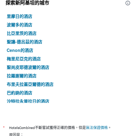
探索新阿基坦​的城市
示
房
間
里摩日的酒店
的
波爾多的酒店
平
均
比亞里茨的酒店
價
聖讓-德呂茲的酒店
格
Cenon的酒店
梅里尼亞克的酒店
聖尚皮耶德波爾的酒店
拉羅謝爾的酒店
布里夫拉蓋亞爾德的酒店
巴約訥的酒店
沙特拉永普拉日的酒店
魯瓦揚的酒店
昂格萊的酒店
拉特斯特德布赫的酒店
*
HotelsCombined不斷嘗試獲得正確的價格，但是
無法保證價格
。
沙斯訥伊迪普瓦圖的酒店
原因是：