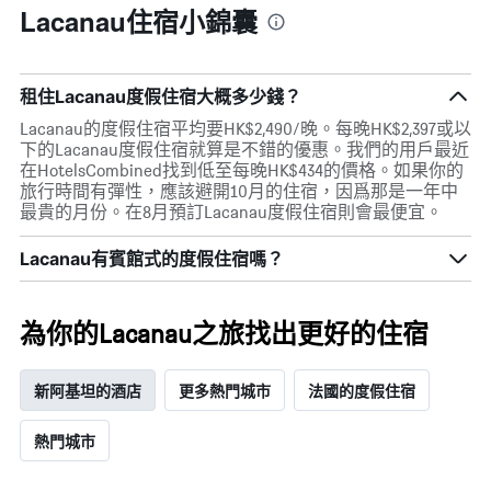
具
Lacanau住宿小錦囊
有
1
條
X
租住Lacanau度假住宿大概多少錢？
軸，
顯
Lacanau的度假住宿平均要HK$2,490/晚。每晚HK$2,397或以
示
下的Lacanau度假住宿就算是不錯的優惠。我們的用戶最近
一
在HotelsCombined找到低至每晚HK$434的價格。如果你的
週
旅行時間有彈性，應該避開10月的住宿，因爲那是一年中
中
最貴的月份。在8月預訂Lacanau度假住宿則會最便宜。
的
各
Lacanau有賓館式的度假住宿嗎？
天
此
圖
為你的Lacanau之旅找出更好的住宿
表
具
有
新阿基坦的酒店
更多熱門城市
法國的度假住宿
1
條
熱門城市
Y
軸，
顯