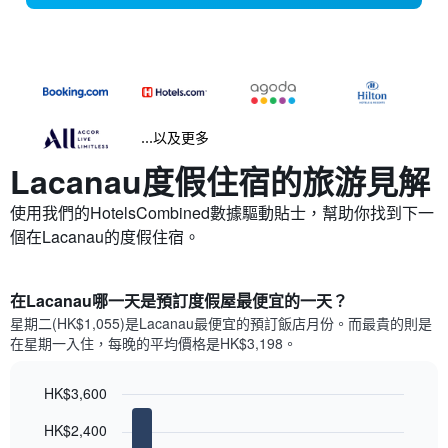
...以及更多
Lacanau​度假住宿的旅游見解
使用我們的HotelsCombined數據驅動貼士，幫助你找到下一
個在Lacanau​的度假住宿。
在Lacanau哪一天是預訂度假屋最便宜的一天？
星期二(HK$1,055)是Lacanau​最便宜的預訂飯店月份。而最貴的則是
在星期一​入住，每晚的平均價格是HK$3,198​​。
HK$3,600
Bar
Chart
HK$2,400
graphic.
chart
with