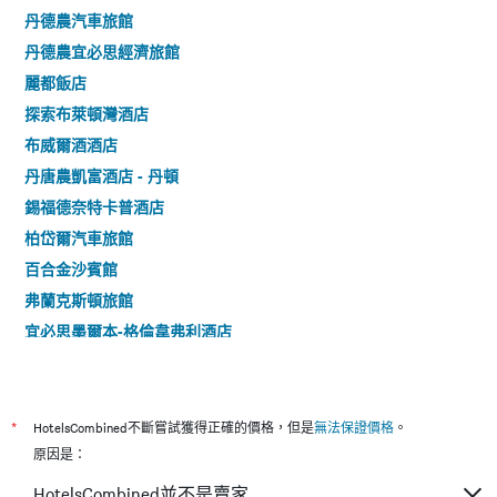
丹德農汽車旅館
丹德農宜必思經濟旅館
麗都飯店
探索布萊頓灣酒店
布威爾酒酒店
丹唐農凱富酒店 - 丹頓
錫福德奈特卡普酒店
柏岱爾汽車旅館
百合金沙賓館
弗蘭克斯頓旅館
宜必思墨爾本-格倫韋弗利酒店
格倫酒店
羅維爾國際酒店
馬克王子汽車旅館
*
HotelsCombined不斷嘗試獲得正確的價格，但是
無法保證價格
。
馬修福林達斯奈特凱普酒店
原因是：
華爾茲瑪蒂爾達睡帽酒店
HotelsCombined並不是賣家