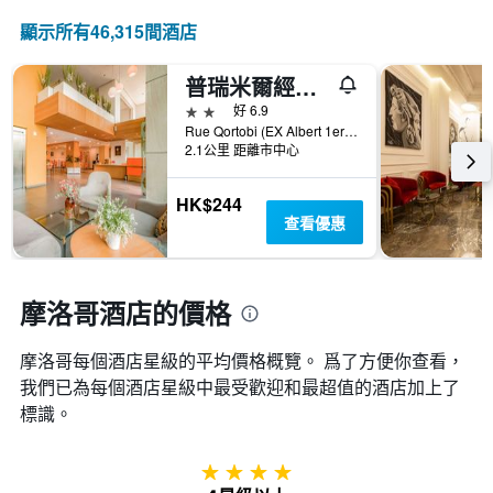
表
顯示所有46,315間酒店
具
有
普瑞米爾經典卡薩布蘭卡中央別墅飯店
1Y
軸，
2星級
好 6.9
顯
Rue Qortobi (EX Albert 1er), 卡薩布蘭卡, 摩洛哥
示
2.1公里 距離市中心
房
間
HK$244
平
查看優惠
均
價
格
摩洛哥酒店的價格
摩洛哥​每個酒店星級的平均價格概覽。 爲了方便你查看，
我們已為每個酒店星級中最受歡迎和最超值的酒店加上了
標識。
4星級