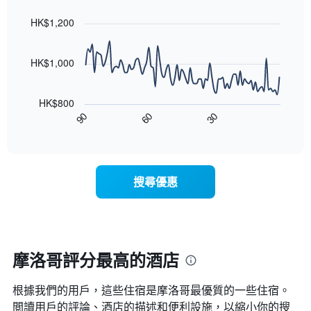
房
graphic.
chart
月
with
間
HK$1,200
份
90
平
此
data
均
圖
points.
價
HK$1,000
表
格
具
以
此
有
下
圖
HK$800
1
圖
表
90
60
30
條
表
End
具
Y
of
顯
有
interactive
軸，
示
chart
1
顯
隨
條
示
著
X
搜尋優惠
平
入
軸，
均
住
顯
價
日
示
格
期
一
接
週
近，
摩洛哥評分最高的酒店
中
房
的
價
各
根據我們的用戶，這些住宿是摩洛哥最優質的一些住宿。
的
天
變
閲讀用戶的評論、酒店的描述和便利設施，以縮小你的搜