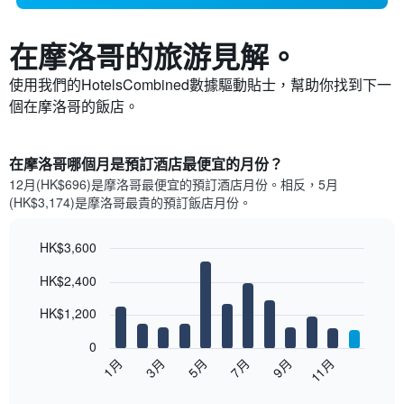
在摩洛哥​的旅游見解。
使用我們的HotelsCombined數據驅動貼士，幫助你找到下一
個在摩洛哥​的飯店。
在摩洛哥哪個月是預訂酒店最便宜的月份？
12月(HK$696)是摩洛哥​最便宜的預訂酒店月份。​相反，5月
(HK$3,174)是摩洛哥最貴的預訂飯店月份。
HK$3,600
Bar
Chart
HK$2,400
graphic.
chart
with
12
HK$1,200
bars.
0
以
1月
3月
5月
7月
9月
11月
下
End
of
圖
interactive