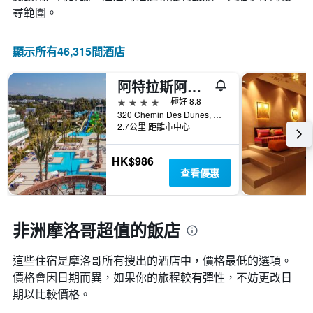
此
化
尋範圍。
圖
情
表
況。
具
此
顯示所有46,315間酒店
有
圖
1
表
條
阿特拉斯阿馬迪爾海灘酒店 - 阿加迪爾
有
Y
1
4星級
極好 8.8
軸，
個
320 Chemin Des Dunes, 阿加迪爾, 摩洛哥
顯
X
2.7公里 距離市中心
示
軸，
房
顯
HK$986
間
示
查看優惠
的
距
平
離
均
預
價
訂
非洲摩洛哥超值的飯店
格
日
期
這些住宿是摩洛哥所有搜出的酒店中，價格最低的選項。
的
天
價格會因日期而異，如果你的旅程較有彈性，不妨更改日
數
期以比較價格。
此
圖