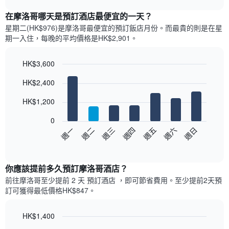
表
chart
顯
在摩洛哥哪天是預訂酒店最便宜的一天？
示
星期二(HK$976)是摩洛哥​最便宜的預訂飯店月份。而最貴的則是在星
每
期一​入住，每晚的平均價格是HK$2,901​​。
個
月
的
HK$3,600
房
Bar
Chart
HK$2,400
間
graphic.
chart
with
平
7
HK$1,200
均
bars.
價
0
格
以
週日
週四
週一
週五
週二
週六
週三
此
下
End
圖
of
圖
表
interactive
表
chart
具
顯
你應該提前多久預訂摩洛哥酒店​？
有
示
1
前往摩洛哥​至少提前 2 天 預訂酒店 ，即可節省費用。至少提前2​天​預
每
條
訂可獲得最低價格HK$847​。
週
X
每
軸，
天
HK$1,400
顯
的
Line
示
Chart