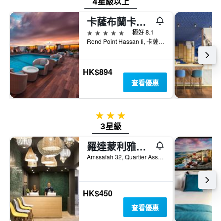
4星級以上
卡薩布蘭卡瑞享酒店
5星級
極好 8.1
Rond Point Hassan Ii, 卡薩布蘭卡, 摩洛哥
HK$894
查看優惠
3星級
3星級
羅達蒙利雅德馬拉喀什飯店
Amssafah 32, Quartier Assouel, 馬拉喀什, 摩洛哥
HK$450
查看優惠