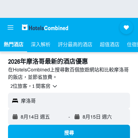
熱門酒店
深入解析
評分最高的酒店
超值酒店
住宿
2026年摩洛哥最新的酒店優惠
在HotelsCombined上搜尋數百個旅遊網站和比較摩洛哥
的飯店，並節省旅費。
2位旅客，1 間客房
摩洛哥
8月14日 週五
-
8月15日 週六
搜尋