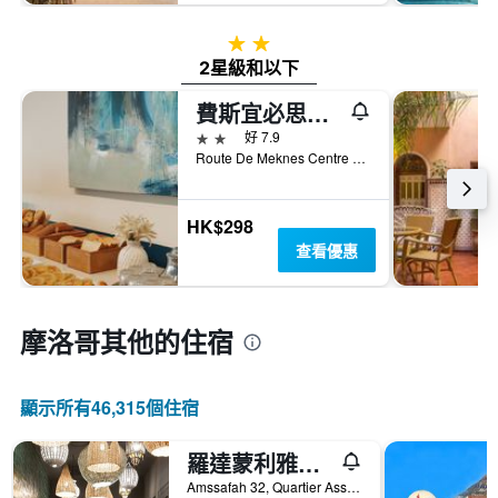
2星級
2星級和以下
費斯宜必思快捷酒店 - 非斯
2星級
好 7.9
Route De Meknes Centre Marjane Lotissement Hiba, 非斯, 摩洛哥
HK$298
查看優惠
摩洛哥​其他的住宿
顯示所有46,315​個住宿
羅達蒙利雅德馬拉喀什飯店
Amssafah 32, Quartier Assouel, 馬拉喀什, 摩洛哥