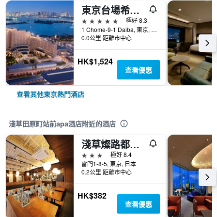
東京台場希爾頓酒店
5星級
極好 8.3
1 Chome-9-1 Daiba, 東京, 日本
0.0公里 距離市中心
HK$1,524
查看優惠
查看其他東京熱門酒店
淺草田原町站前apa酒店附近的酒店
淺草燦路都大飯店
3星級
極好 8.4
雷門1-8-5, 東京, 日本
0.2公里 距離市中心
HK$382
查看優惠