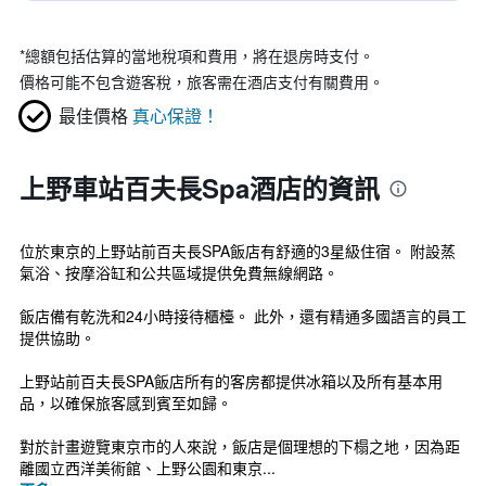
*
總額包括估算的當地稅項和費用，將在退房時支付。
價格可能不包含遊客稅，旅客需在酒店支付有關費用。
最佳價格
真心保證！
上野車站百夫長Spa酒店的資訊
位於東京的上野站前百夫長SPA飯店有舒適的3星級住宿。 附設蒸
氣浴、按摩浴缸和公共區域提供免費無線網路。
飯店備有乾洗和24小時接待櫃檯。 此外，還有精通多國語言的員工
提供協助。
上野站前百夫長SPA飯店所有的客房都提供冰箱以及所有基本用
品，以確保旅客感到賓至如歸。
對於計畫遊覽東京市的人來說，飯店是個理想的下榻之地，因為距
離國立西洋美術館、上野公園和東京...