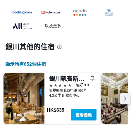
...以及更多
銀川​其他的住宿
顯示所有652​個住宿
銀川凱賓斯基飯店
5星級
極好 9.0
寧夏銀川北京中路160号
4.3公里 距離市中心
HK$635
查看優惠