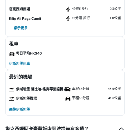
4分鐘 步行
0.3公里
塔克西姆廣場
12分鐘 步行
1.0公里
Kiliç Ali Paşa Camii
顯示更多
租車
每日平均HK$40
伊斯坦堡租車
最近的機場
車程38分鐘
43.9公里
伊斯坦堡 薩比哈·格克琴國際機場
車程56分鐘
41.6公里
伊斯坦堡機場
飛往伊斯坦堡
塔克西姆阿卡豪華飯店到法提赫有多遠？