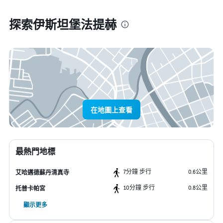
探索伊斯坦堡法提赫
在地圖上查看
最熱門地標
7分鐘 步行
0.6公里
艾哈邁德蘇丹清真寺
10分鐘 步行
0.8公里
托普卡帕宮
顯示更多