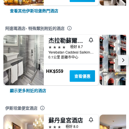
查看其他伊斯坦堡熱門酒店
阿達瑪酒店- 特殊類別附近的酒店
杰拉勒蘇爾坦特級酒店
4星級
極好 8.7
Yerebatan Caddesi Salkimsogut Sokak No:14 Sultanahmet, 伊斯坦堡, 土耳其
0.1公里 距離市中心
HK$559
查看優惠
顯示更多附近的酒店
伊斯坦堡便宜酒店
蘇丹皇宮酒店
3星級
極好 8.0