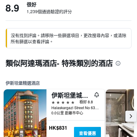
8.9
很好
1,239個通過驗證的評分
沒有找到評論。請移除一些篩選項目，更改搜尋內容，或清除
所有篩選以查看評論。
類似阿達瑪酒店- 特殊類別的酒店
伊斯坦堡精選酒店
伊斯坦堡城市中心華美達廣場酒店 - 伊斯坦堡
5星級
極好 8.8
Halaskargazi Street No 63, 伊斯坦堡, 土耳其
0.0公里 距離市中心
HK$831
查看優惠