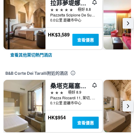
拉菲夢堤娜城市萊切渡假村 - 拉察
5星級
極好 8.8
Piazzetta Scipione De Summa, 4, 萊切, 萊切, 義大利
0.0公里 距離市中心
HK$3,589
查看優惠
查看其他萊切熱門酒店
B&B Corte Dei Taralli附近的酒店
桑塔克羅塞豪華酒店
3星級
極好 8.9
Piazza Riccardi 11, 萊切, 萊切, 義大利
0.1公里 距離市中心
HK$954
查看優惠