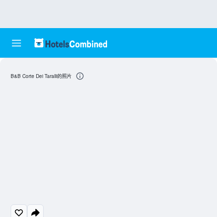
B&B Corte Dei Taralli的照片