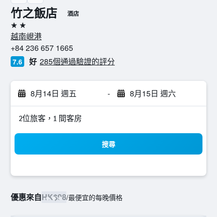
竹之飯店
酒店
2星級
越南峴港
+84 236 657 1665
好
285個通過驗證的評分
7.6
8月14日 週五
-
8月15日 週六
2位旅客，1 間客房
搜尋
優惠來自
HK$98
/
最便宜的每晚價格