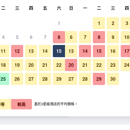
尋
二
三
四
五
六
日
一
二
三
四
1
1
2
3
晚價格
4
5
6
7
8
6
7
8
9
10
建築
每晚總額
11
12
13
14
15
13
14
15
16
17
K$257
查看優惠
18
19
20
21
22
20
21
22
23
24
25
26
27
28
29
27
28
29
30
峴港伊甸園飯店的照片
K$259
查看優惠
K$261
查看優惠
中等
較高
基於3星級酒店的平均價格。