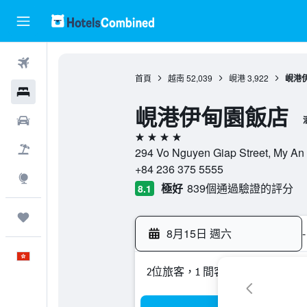
機票
首頁
越南
52,039
峴港
3,922
峴港
酒店
峴港伊甸園飯店
租車
4星級
機票＋酒店
294 Vo Nguyen Giap Street, 
+84 236 375 5555
探索
極好
839個通過驗證的評分
8.1
我的旅程
8月15日 週六
-
中文
2位旅客，1 間客房