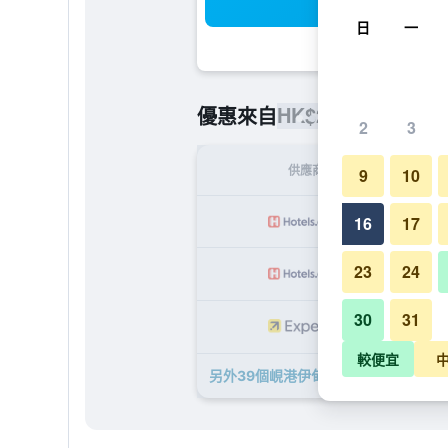
搜
日
一
HK$257
優惠來自
/
最便宜的每
2
3
供應商
9
10
H
16
17
23
24
H
30
31
H
較便宜
另外39個峴港伊甸園飯店​的優惠