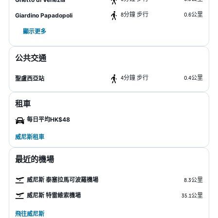
8分鐘 步行
0.6公里
Giardino Papadopoli
顯示更多
公共交通
4分鐘 步行
0.4公里
聖盧西亞站
租車
每日平均HK$48
威尼斯租車
最近的機場
威尼斯 泰塞拉馬可波羅機場
8.3公里
威尼斯 特雷維索機場
35.1公里
飛往威尼斯