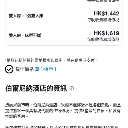
HK$1,442
雙人房，1張雙人床
每晚收費和增值稅
HK$1,619
雙人房，床型不詳
每晚收費和增值稅
*
總額包括估算的當地稅項和費用，將在退房時支付。
最佳價格
真心保證！
伯爾尼納酒店的資訊
造訪米蘭市時，伯爾尼納酒店 - 米蘭不但鄰近本區各個景點，而且
提供旅客一個具有現代感的住宿環境。 提供3星級的住宿，和裝有
空調的客房。
飯店備有24小時的櫃檯，以及公共區域提供免費無線網路和咖啡