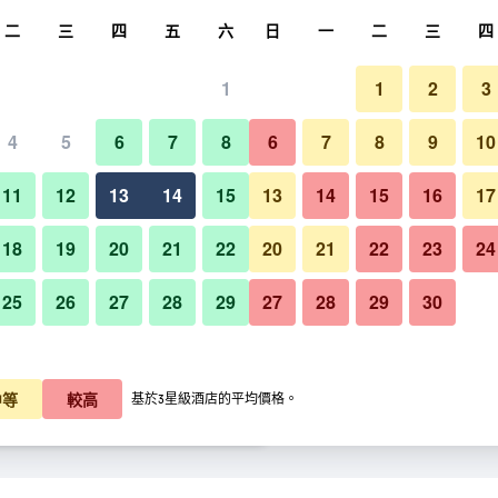
尋
二
三
四
五
六
日
一
二
三
四
1
1
2
3
晚價格
4
5
6
7
8
6
7
8
9
10
臥室
每晚總額
11
12
13
14
15
13
14
15
16
17
K$701
查看優惠
18
19
20
21
22
20
21
22
23
24
25
26
27
28
29
27
28
29
30
米拉諾傑斯特酒店的照片
K$985
查看優惠
$1,006
查看優惠
中等
較高
基於3星級酒店的平均價格。