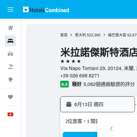
機票
首頁
意大利
522,360
倫巴第大區
52,67
酒店
米拉諾傑斯特酒
租車
4星級
機票＋酒店
Via Napo Torriani 29, 20124, 
+39 026 698 8271
探索
極好
5,082個通過驗證的評分
8.5
我的旅程
8月13日 週四
-
中文
2位旅客，1 間客房