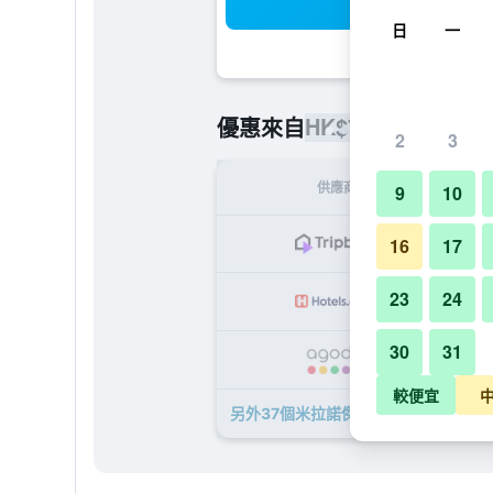
搜
日
一
HK$701
優惠來自
/
最便宜的每
2
3
供應商
9
10
H
16
17
23
24
H
30
31
HK
較便宜
另外37個米拉諾傑斯特酒店​的優惠