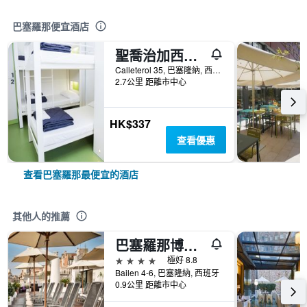
巴塞羅那便宜酒店
聖喬治加西亞青年旅舍
Calleterol 35, 巴塞隆納, 西班牙
2.7公里 距離市中心
HK$337
查看優惠
查看巴塞羅那最便宜的酒店
其他人的推薦
巴塞羅那博迪姆nh酒店
4星級
極好 8.8
Bailen 4-6, 巴塞隆納, 西班牙
0.9公里 距離市中心