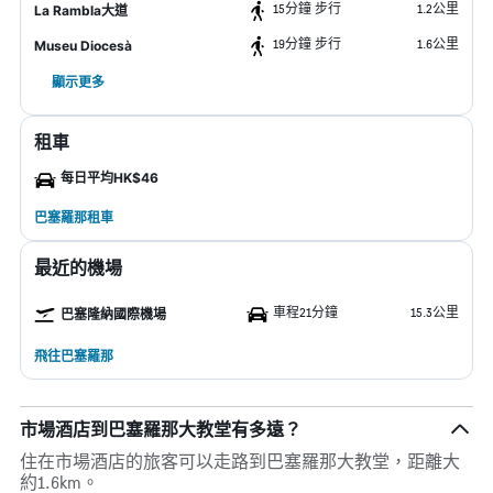
15分鐘 步行
1.2公里
La Rambla大道
19分鐘 步行
1.6公里
Museu Diocesà
顯示更多
租車
每日平均HK$46
巴塞羅那租車
最近的機場
車程21分鐘
15.3公里
巴塞隆納國際機場
飛往巴塞羅那
市場酒店到巴塞羅那大教堂有多遠？
住在市場酒店的旅客可以走路到巴塞羅那大教堂，距離大
約1.6km。