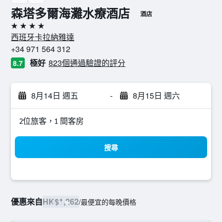
森塔多爾海灘水療酒店
酒店
4星級
西班牙卡拉納雅達
+34 971 564 312
極好
823個通過驗證的評分
8.7
8月14日 週五
-
8月15日 週六
2位旅客，1 間客房
搜尋
優惠來自
HK$1,262
/
最便宜的每晚價格