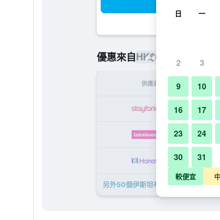
搜
日
一
HK$663
優惠來自
/
最便宜的每
2
3
供應商
9
10
H
16
17
23
24
HK
30
31
HK
較便宜
另外50個伊斯坦布爾洲際酒店​的優惠