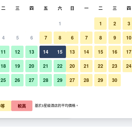
尋
二
三
四
五
六
日
一
二
三
四
1
1
2
3
晚價格
4
5
6
7
8
6
7
8
9
10
陽台
每晚總額
11
12
13
14
15
13
14
15
16
17
K$663
查看優惠
18
19
20
21
22
20
21
22
23
24
25
26
27
28
29
27
28
29
30
伊斯坦布爾洲際酒店的照片
$1,058
查看優惠
$1,187
查看優惠
中等
較高
基於3星級酒店的平均價格。