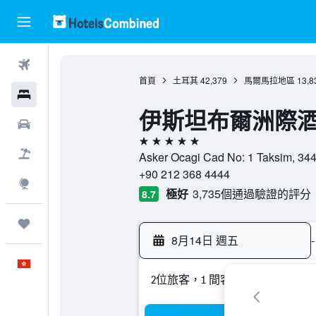
機票
首頁
土耳其
42,379
馬爾馬拉地區
13,8
酒店
伊斯坦布爾洲際
租車
5星級
機票＋酒店
Asker Ocagi Cad No: 1 Taksi
+90 212 368 4444
探索
極好
3,735個通過驗證的評分
8.7
我的旅程
8月14日 週五
-
中文
2位旅客，1 間客房