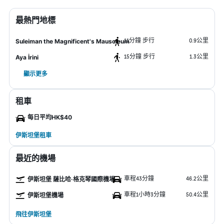
最熱門地標
11分鐘 步行
0.9公里
Suleiman the Magnificent's Mausoleum
15分鐘 步行
1.3公里
Aya İrini
顯示更多
租車
每日平均HK$40
伊斯坦堡租車
最近的機場
車程43分鐘
46.2公里
伊斯坦堡 薩比哈·格克琴國際機場
車程1小時3分鐘
50.4公里
伊斯坦堡機場
飛往伊斯坦堡