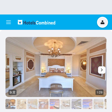
臥室
1/29