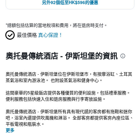
另外92個低至HK$596的優惠
*
總額包括估算的當地稅項和費用，將在退房時支付。
最佳價格
真心保證！
奧托曼傳統酒店 - 伊斯坦堡的資訊
奧托曼傳統酒店 - 伊斯坦堡位在伊斯坦堡市，有按摩浴缸、土耳其
蒸氣浴和室內游泳池。 也附設蒸氣浴和健身中心。
這間豪華的5星級飯店提供各種優質的便利設施，包括禮車服務。
便利服務包括快速入住和退房服務與行李寄放設施。
奧托曼傳統酒店 - 伊斯坦堡所有具有現代感的客房都有拖鞋和迷你
吧，浴室內還提供吹風機和淋浴。 全部客房都提供客房內座位區、
平板電視和瓶裝水。
更多