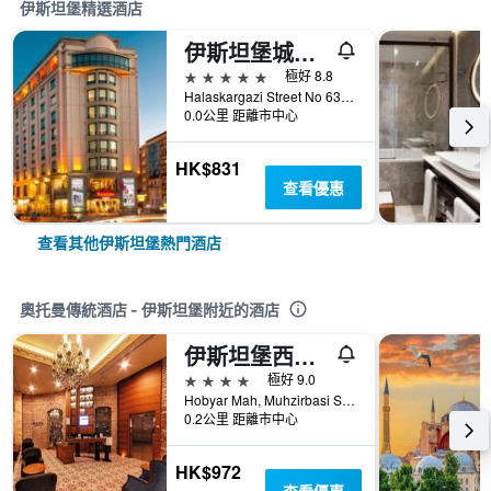
伊斯坦堡精選酒店
伊斯坦堡城市中心華美達廣場酒店 - 伊斯坦堡
5星級
極好 8.8
Halaskargazi Street No 63, 伊斯坦堡, 土耳其
0.0公里 距離市中心
HK$831
查看優惠
查看其他伊斯坦堡熱門酒店
奧托曼傳統酒店 - 伊斯坦堡附近的酒店
伊斯坦堡西魯克茲美居飯店
4星級
極好 9.0
Hobyar Mah, Muhzirbasi Sokak No. 6, 伊斯坦堡, 土耳其
0.2公里 距離市中心
HK$972