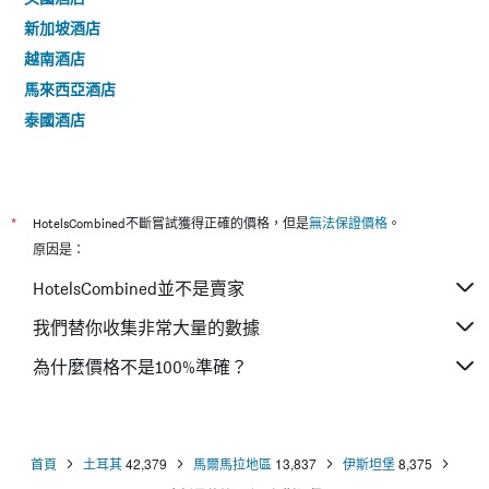
新加坡酒店
越南酒店
馬來西亞酒店
泰國酒店
*
HotelsCombined不斷嘗試獲得正確的價格，但是
無法保證價格
。
原因是：
HotelsCombined並不是賣家
我們替你收集非常大量的數據
為什麼價格不是100%準確？
首頁
土耳其
42,379
馬爾馬拉地區
13,837
伊斯坦堡
8,375