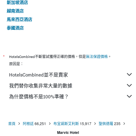
新加坡酒店
越南酒店
馬來西亞酒店
泰國酒店
*
HotelsCombined不斷嘗試獲得正確的價格，但是
無法保證價格
。
原因是：
HotelsCombined並不是賣家
我們替你收集非常大量的數據
為什麼價格不是100%準確？
首頁
阿根廷
66,251
布宜諾斯艾利斯
15,917
聖佩德羅
235
Marvic Hotel