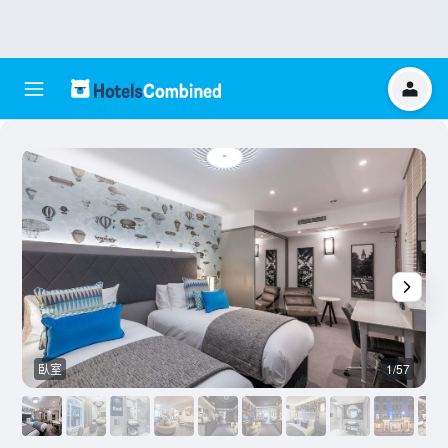
臥室
1/57