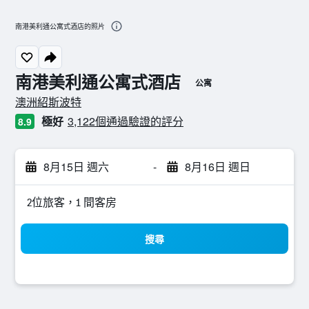
南港美利通公寓式酒店的照片
南港美利通公寓式酒店
公寓
0星級評級
澳洲紹斯波特
極好
3,122個通過驗證的評分
8.9
8月15日 週六
-
8月16日 週日
2位旅客，1 間客房
搜尋