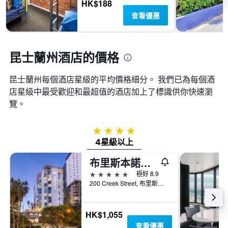
房
HK$188
房
間
查看優惠
間
平
平
均
均
價
價
格
昆士蘭州酒店的價格
格。
昆士蘭州​每個酒店星級的平均價格細分。 我們已為每個酒
店星級中最受歡迎和最超值的酒店加上了標識供你快速瀏
覽。
4星級
4星級以上
布里斯本諾富特酒店
5星級
極好 8.9
200 Creek Street, 布里斯本, QLD, 澳洲
HK$1,055
查看優惠