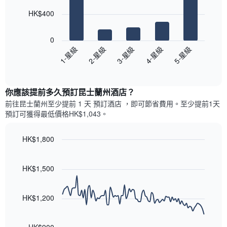
此
的
bars.
圖
今
HK$400
表
晚
以
具
每
下
有
0
間
圖
1
3-星級
5-星級
2-星級
4-星級
1-星級
客
表
條
房
End
顯
Y
of
平
示
interactive
軸，
均
過
chart
顯
價
你應該提前多久預訂昆士蘭州酒店​？
去
示
格
三
前往昆士蘭州​至少提前 1 天 預訂酒店 ，即可節省費用。至少提前1天​
房
此
天
預訂可獲得最低價格HK$1,043​。
間
圖
內
的
表
依
平
具
HK$1,800
星
均
有
級
Line
Chart
價
1
graphic.
chart
評
格
條
with
HK$1,500
等
90
X
彙
data
軸，
整
points.
顯
HK$1,200
的
示
雙
以
按
人
下
星
房