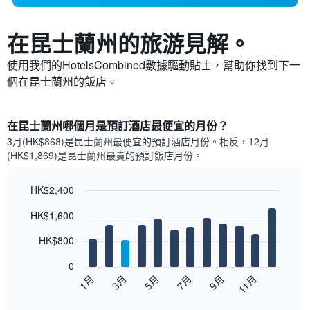
在昆士蘭州​的旅游見解。
使用我們的HotelsCombined數據驅動貼士，幫助你找到下一
個在昆士蘭州​的飯店。
在昆士蘭州哪個月是預訂酒店最便宜的月份？
3月(HK$868)是昆士蘭州​最便宜的預訂酒店月份。​相反，12月
(HK$1,869)是昆士蘭州最貴的預訂飯店月份。
HK$2,400
Bar
Chart
HK$1,600
graphic.
chart
with
12
HK$800
bars.
0
以
1月
3月
5月
7月
9月
11月
下
End
of
圖
interactive