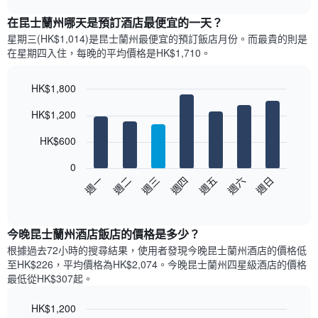
表
chart
顯
在昆士蘭州哪天是預訂酒店最便宜的一天？
示
星期三(HK$1,014)是昆士蘭州​最便宜的預訂飯店月份。而最貴的則是
每
在星期四​入住，每晚的平均價格是HK$1,710​​。
個
月
的
HK$1,800
房
Bar
Chart
HK$1,200
間
graphic.
chart
with
平
7
HK$600
均
bars.
價
0
格
以
週日
週四
週一
週五
週二
週六
週三
此
下
End
圖
of
圖
表
interactive
表
chart
具
顯
今晚昆士蘭州酒店飯店的價格是多少？
有
示
1
根據過去72小時的搜尋結果，使用者發現今晚昆士蘭州酒店的價格低
每
條
至HK$226，平均價格為HK$2,074​。今晚昆士蘭州四星級酒店​的價格
週
X
最低從HK$307​起。
每
軸，
天
顯
HK$1,200
的
示