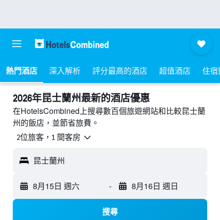
熱門酒店
深入解析
評分最高的酒店
超值酒店
住宿
2026年昆士蘭州最新的酒店優惠
在HotelsCombined上搜尋數百個旅遊網站和比較昆士蘭
州的飯店，並節省旅費。
2位旅客，1 間客房
昆士蘭州
8月15日 週六
-
8月16日 週日
搜尋