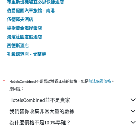
布里斯班機場宜必思快捷酒店
伯爵庭園汽車旅館 - 南港
伍德羅夫酒店
橡樹黃金海岸飯店
海濱莊園度假酒店
西德斯酒店
孔戴瑞酒店 - 尤蘭根
大都會汽車旅館 - 布里斯本
布羅德海灘太平洋渡假村 - 伯德海灘
庫蘭加塔青年旅館
*
HotelsCombined不斷嘗試獲得正確的價格，但是
無法保證價格
。
金斯福德河畔酒店
原因是：
崖屋
HotelsCombined並不是賣家
奈特卡普坎普希爾酒店
我們替你收集非常大量的數據
珊瑚樹酒店
為什麼價格不是100%準確？
凱恩斯彩虹度假酒店 - 北開恩茲
機場莊園汽車旅館