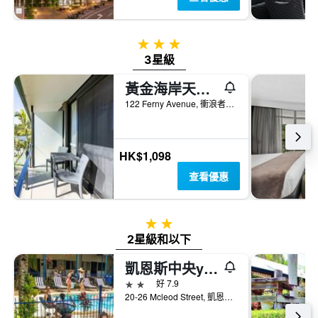
3星級
3星級
黃金海岸天堂度假村
122 Ferny Avenue, 衝浪者天堂, QLD, 澳洲
HK$1,098
查看優惠
2星級
2星級和以下
凱恩斯中央yha 青年旅舍
2星級
好 7.9
20-26 Mcleod Street, 凱恩斯, QLD, 澳洲