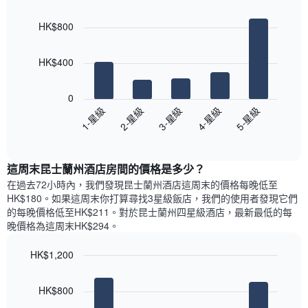
Bar
房
Chart
月
graphic.
chart
間
份
HK$800
with
平
此
5
均
bars.
圖
價
HK$400
表
格
具
以
此
有
下
0
圖
1
圖
3-星級
5-星級
2-星級
4-星級
1-星級
表
條
表
具
End
Y
顯
of
有
軸，
示
interactive
1
顯
過
chart
條
這周末昆士蘭州酒店​房間的價格是多少？
示
去
X
平
三
在過去72小時內，我們發現昆士蘭州酒店​這周末的價格每晚低至
軸，
均
天
HK$180​。如果這周末你打算尋找3星級飯店，我們的使用者發現它們
顯
價
內
的每晚價格低至HK$211​。對於昆士蘭州四星級酒店​，最新最低的每
示
格
依
晚價格為這周末HK$294​。
一
星
週
級
HK$1,200
中
評
的
Bar
Chart
等
graphic.
chart
各
彙
HK$800
with
天
整
5