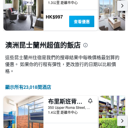
內
類
1.3公里 距離市中心
個
找
別。
X
到
此
軸，
HK$997
的
圖
顯
查看優惠
今
表
示
晚
具
距
房
有
離
間
1
預
澳洲昆士蘭州超值的飯店
平
條
訂
均
Y
日
價
軸，
這些昆士蘭州​住宿是我們的搜尋結果中每晚價格最划算的
期
格。
顯
優惠。 如果你的行程有彈性，更改旅行的日期以比較價
的
示
天
格。
過
數
去
此
三
圖
顯示所有23,018間酒店
天
表
內
具
找
布里斯班背包客夏屋
有
到
1Y
350 Upper Roma Street, 布里斯本, QLD, 澳洲
的
1.4公里 距離市中心
軸，
本
顯
週
示
末