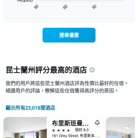
HK$900
圖
級
平
90
60
30
表
End
分
均
of
顯
類
interactive
價
示
chart
的
格
隨
飯
此
著
店
搜尋優惠
圖
入
類
表
住
別。
具
日
此
有
期
圖
1
接
表
條
近，
昆士蘭州評分最高的酒店
具
X
房
有
軸，
價
1
顯
我們的用戶將這些昆士蘭州​酒店評為性價比最好的住宿。
的
條
示
變
細讀用戶的評論，瞭解這些住宿獲得高評分的原因。
Y
按
化
軸，
星
情
顯
級
顯示所有23,018間酒店
況。
示
分
此
過
類
圖
去
布里斯班曼特拉南岸酒店
的
表
三
飯
4星級
極好 8.0
有
天
店
161 Grey Street, 布里斯本, QLD, 澳洲
1