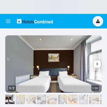
臥室
1/39