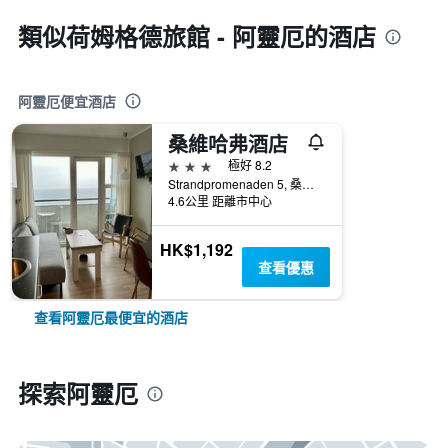
類似荷姆格德旅館 - 阿靈厄的酒店
阿靈厄便宜酒店
桑維哈弗酒店
3星級
極好 8.2
Strandpromenaden 5, 桑維阿靈厄, 首都大區, 丹麥
4.6公里 距離市中心
HK$1,192
查看優惠
查看阿靈厄最便宜的酒店
探索阿靈厄