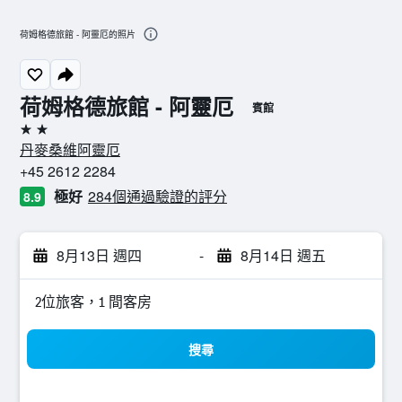
荷姆格德旅館 - 阿靈厄的照片
荷姆格德旅館 - 阿靈厄
賓館
2星級
丹麥桑維阿靈厄
+45 2612 2284
極好
284個通過驗證的評分
8.9
8月13日 週四
-
8月14日 週五
2位旅客，1 間客房
搜尋