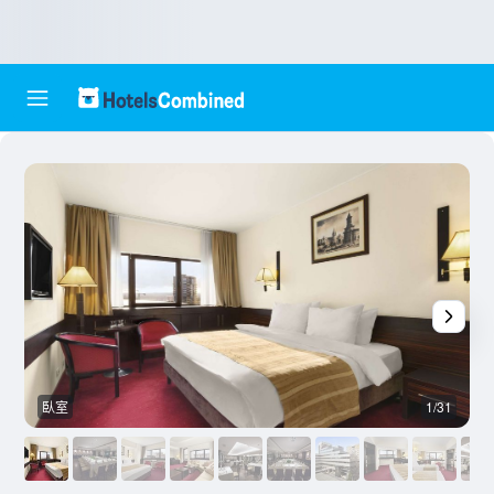
臥室
1/31