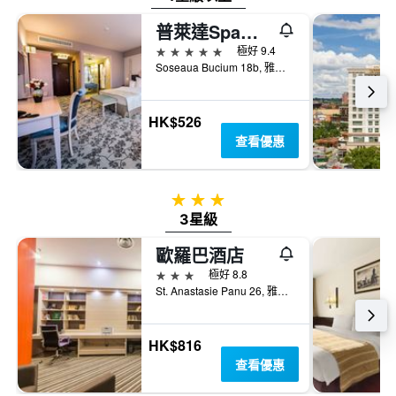
內
具
找
有
普萊達Spa精品酒店
到
1Y
5星級
極好 9.4
的
軸，
Soseaua Bucium 18b, 雅西, 羅馬尼亞
本
顯
週
示
末
房
房
HK$526
間
間
查看優惠
平
平
均
均
價
價
格
3星級
格。
3星級
歐羅巴酒店
3星級
極好 8.8
St. Anastasie Panu 26, 雅西, 羅馬尼亞
HK$816
查看優惠