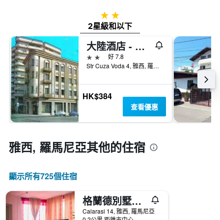
2星級
2星級和以下
大陸酒店 - 雅夕
2星級
好 7.8
Str Cuza Voda 4, 雅西, 羅馬尼亞
HK$384
查看優惠
雅西, 羅馬尼亞​其他的住宿
顯示所有725​個住宿
格蘭德別墅酒店
Calarasi 14, 雅西, 羅馬尼亞
0.2公里 距離市中心