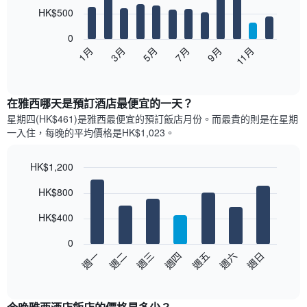
12
HK$500
bars.
0
以
1月
3月
5月
7月
9月
11月
下
End
of
圖
interactive
表
chart
顯
在雅西哪天是預訂酒店最便宜的一天？
示
星期四(HK$461)是雅西​最便宜的預訂飯店月份。而最貴的則是在星期
每
一​入住，每晚的平均價格是HK$1,023​​。
個
月
的
HK$1,200
房
Bar
Chart
HK$800
間
graphic.
chart
with
平
7
HK$400
均
bars.
價
0
格
以
週日
週四
週一
週五
週二
週六
週三
此
下
End
圖
of
圖
表
interactive
表
chart
具
顯