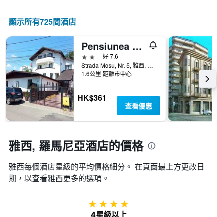
情
顯
級
況。
示
分
此
顯示所有725間酒店
過
類
圖
去
的
表
三
飯
Pensiunea Marcello
有
天
店
1
2星級
好 7.6
內
類
個
Strada Mosu, Nr. 5, 雅西, 羅馬尼亞
找
別。
X
1.6公里 距離市中心
到
此
軸，
的
圖
顯
今
HK$361
表
示
晚
查看優惠
具
距
房
有
離
間
1
預
平
條
訂
雅西, 羅馬尼亞酒店的價格
均
Y
日
價
軸，
期
格。
顯
雅西​每個酒店星級的平均價格細分。 在頁面最上方更改日
的
示
天
期，以查看雅西​更多的選項。
過
數
去
此
三
圖
4星級
天
表
4星級以上