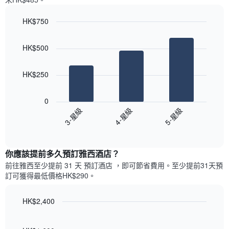
一
星
週
級
HK$750
中
評
的
Bar
Chart
等
graphic.
chart
各
彙
HK$500
with
天
整
3
此
的
bars.
圖
今
HK$250
表
晚
以
具
每
下
有
0
間
圖
1
3-星級
4-星級
5-星級
客
表
條
房
End
顯
Y
of
平
示
interactive
軸，
均
過
chart
顯
價
你應該提前多久預訂雅西酒店​？
去
示
格
三
前往雅西​至少提前 31 天 預訂酒店 ，即可節省費用。至少提前31​天​預
房
此
天
訂可獲得最低價格HK$290​。
間
圖
內
的
表
依
平
具
HK$2,400
星
均
有
級
Line
Chart
價
1
graphic.
chart
評
格
with