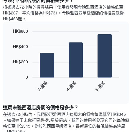
今晚雅西酒店飯店的價格是多少？
有
示
1
根據過去72小時的搜尋結果，使用者發現今晚雅西酒店的價格低至
每
條
HK$267，平均價格為HK$731​。今晚雅西四星級酒店​的價格最低從
週
X
HK$463​起。
每
軸，
天
顯
HK$600
的
示
Bar
房
Chart
月
graphic.
chart
間
份
HK$400
with
平
此
3
均
bars.
圖
價
HK$200
表
格
具
以
此
有
下
0
圖
1
圖
3-星級
4-星級
5-星級
表
條
表
具
End
Y
顯
of
有
軸，
示
interactive
1
顯
過
chart
條
這周末雅西酒店​房間的價格是多少？
示
去
X
平
三
在過去72小時內，我們發現雅西酒店​這周末的價格每晚低至HK$345​
軸，
均
天
。如果這周末你打算尋找3星級飯店，我們的使用者發現它們的每晚價
顯
價
內
格低至HK$345​。對於雅西四星級酒店​，最新最低的每晚價格為這周
示
格
依
末HK$485​。