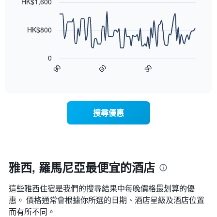
條
HK$1,600
等
90
X
彙
data
軸，
整
points.
顯
HK$800
的
示
雙
以
按
人
下
星
房
0
圖
級
平
90
60
30
表
End
分
均
of
顯
類
interactive
價
示
chart
的
格
隨
飯
此
著
店
搜尋優惠
圖
入
類
表
住
別。
具
日
此
有
期
圖
1
接
表
條
近，
雅西, 羅馬尼亞最便宜的酒店
具
X
房
有
軸，
價
1
顯
這些雅西​住宿是我們的搜尋結果中每晚價格最划算的優
的
條
示
變
惠。 價格通常會根據你所選的日期、酒店星級及酒店位置
Y
按
化
而有所不同。
軸，
星