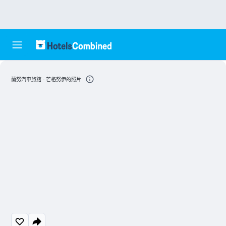
蘭努汽車旅館 - 芒格努伊的照片