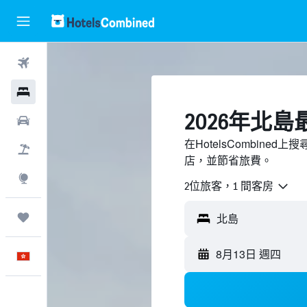
機票
酒店
2026年北
租車
在HotelsCombine
機票＋酒店
店，並節省旅費。
探索
2位旅客，1 間客房
我的旅程
8月13日 週四
中文