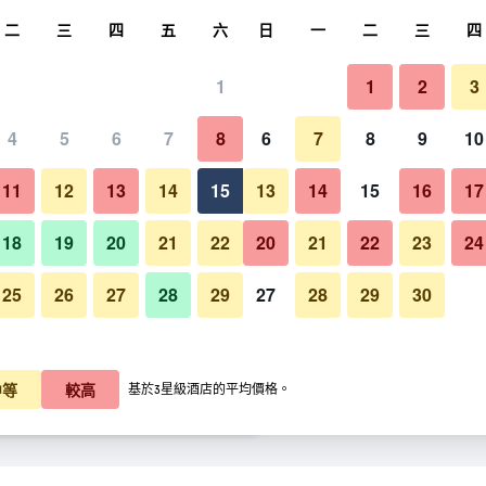
尋
二
三
四
五
六
日
一
二
三
四
1
1
2
3
每晚價格
4
5
6
7
8
6
7
8
9
10
酒吧
每晚總額
11
12
13
14
15
13
14
15
16
17
$1,150
查看優惠
18
19
20
21
22
20
21
22
23
24
25
26
27
28
29
27
28
29
30
皇家翼酒店 - 安塔利亞的照片
$1,355
查看優惠
$1,423
查看優惠
中等
較高
基於3星級酒店的平均價格。