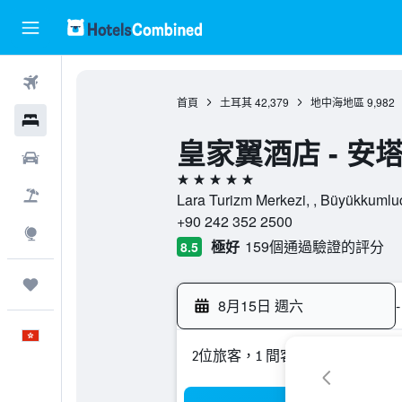
機票
首頁
土耳其
42,379
地中海地區
9,982
酒店
皇家翼酒店 - 安
租車
5星級
機票＋酒店
Lara Turizm Merkezi, , Büyük
+90 242 352 2500
探索
極好
159個通過驗證的評分
8.5
我的旅程
8月15日 週六
-
中文
2位旅客，1 間客房