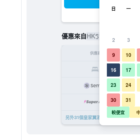
搜
日
一
HK$1,150
優惠來自
/
最便宜的
2
3
供應商
9
10
HK
16
17
23
24
HK
30
31
HK
較便宜
另外31個皇家翼酒店 - 安塔利亞​的優惠