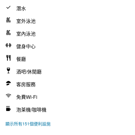
潛水
室外泳池
室內泳池
健身中心
餐廳
酒吧/休閒廳
客房服務
免費Wi-Fi
泡茶機/咖啡機
顯示所有151個便利設施