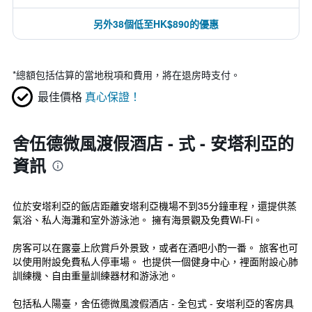
另外38個低至HK$890的優惠
*
總額包括估算的當地稅項和費用，將在退房時支付。
最佳價格
真心保證！
舍伍德微風渡假酒店 - 式 - 安塔利亞的
資訊
位於安塔利亞的飯店距離安塔利亞機場不到35分鐘車程，還提供蒸
氣浴、私人海灘和室外游泳池。 擁有海景觀及免費Wi-Fi。
房客可以在露臺上欣賞戶外景致，或者在酒吧小酌一番。 旅客也可
以使用附設免費私人停車場。 也提供一個健身中心，裡面附設心肺
訓練機、自由重量訓練器材和游泳池。
包括私人陽臺，舍伍德微風渡假酒店 - 全包式 - 安塔利亞的客房具