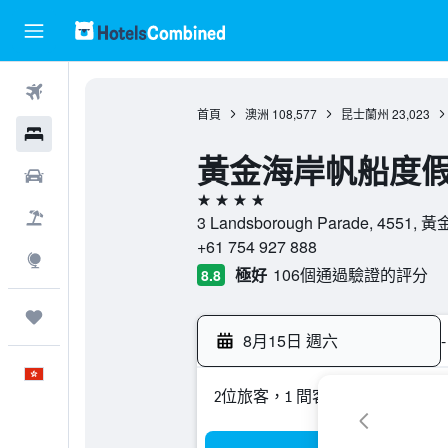
機票
首頁
澳洲
108,577
昆士蘭州
23,023
酒店
黃金海岸帆船度假村
租車
4星級
機票＋酒店
3 Landsborough Parade, 4551
+61 754 927 888
探索
極好
106個通過驗證的評分
8.8
我的旅程
8月15日 週六
-
中文
2位旅客，1 間客房