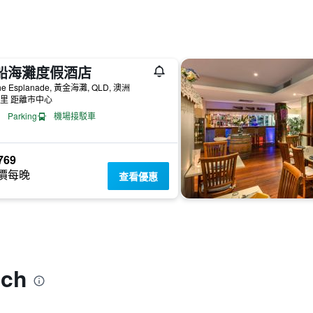
船海灘度假酒店
he Esplanade, 黃金海灘, QLD, 澳洲
公里 距離市中心
Parking
機場接駁車
769
價每晚
查看優惠
ch