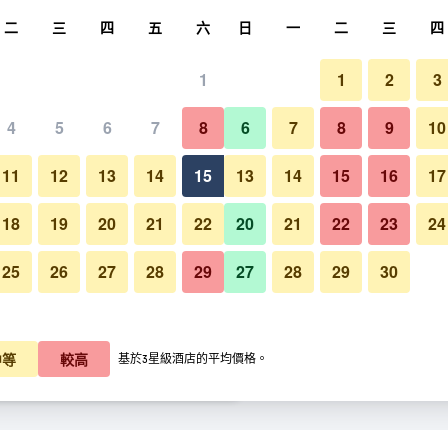
尋
二
三
四
五
六
日
一
二
三
四
1
1
2
3
每晚價格
4
5
6
7
8
6
7
8
9
10
餐廳
每晚總額
11
12
13
14
15
13
14
15
16
17
$1,114
查看優惠
18
19
20
21
22
20
21
22
23
24
25
26
27
28
29
27
28
29
30
$1,376
查看優惠
倫敦西區皮卡迪利酒店 - 倫敦的
$1,408
查看優惠
中等
較高
基於3星級酒店的平均價格。
​的優惠