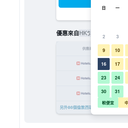
搜
日
一
HK$1,114
優惠來自
/
最便宜的
2
3
供應商
9
10
HK
16
17
23
24
HK
30
31
HK
較便宜
另外86個倫敦西區皮卡迪利酒店 - 倫敦