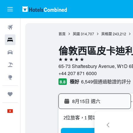
機票
首頁
英國
314,707
英格蘭
243,212
酒店
倫敦西區皮卡迪利酒
租車
5星級
機票＋酒店
65-73 Shaftesbury Avenue, W1
+44 207 871 6000
探索
極好
6,549個通過驗證的評分
8.8
我的旅程
8月15日 週六
-
中文
2位旅客，1 間客房