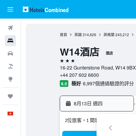
機票
首頁
英國
314,626
英格蘭
243,212
酒店
W14酒店
租車
酒店
3星級
機票＋酒店
16-22 Gunterstone Road, W14 
+44 207 602 6600
探索
極好
6,997個通過驗證的評分
8.0
我的旅程
8月13日 週四
-
中文
2位旅客，1 間客房