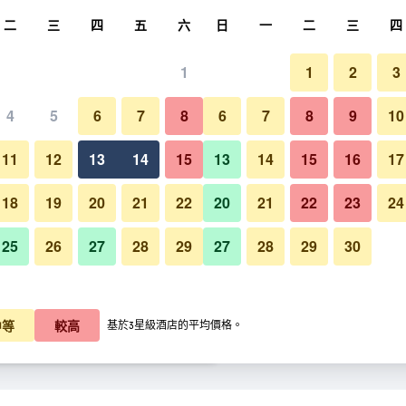
尋
二
三
四
五
六
日
一
二
三
四
1
1
2
3
晚價格
4
5
6
7
8
6
7
8
9
10
每晚總額
11
12
13
14
15
13
14
15
16
17
K$626
查看優惠
18
19
20
21
22
20
21
22
23
24
25
26
27
28
29
27
28
29
30
K$639
查看優惠
K$714
查看優惠
中等
較高
基於3星級酒店的平均價格。