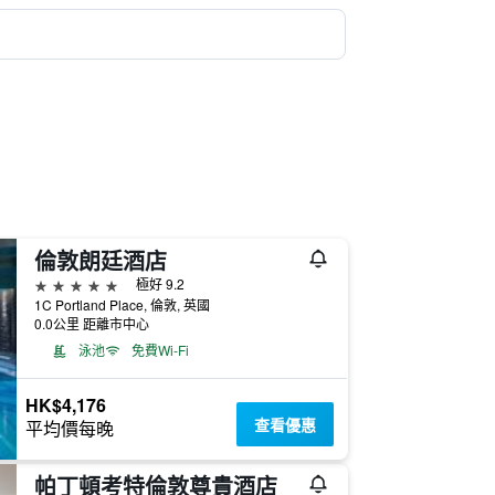
倫敦朗廷酒店
5星級
極好 9.2
1C Portland Place, 倫敦, 英國
0.0公里 距離市中心
泳池
免費Wi-Fi
HK$4,176
查看優惠
平均價每晚
帕丁頓考特倫敦尊貴酒店