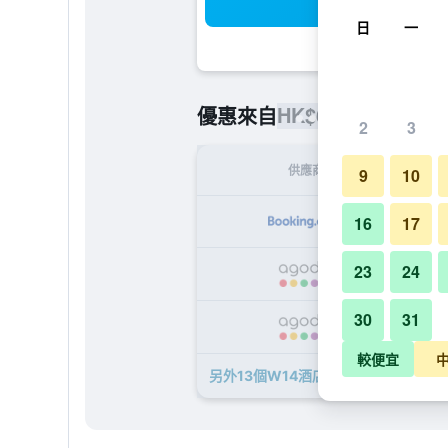
搜
日
一
HK$626
優惠來自
/
最便宜的每
2
3
供應商
9
10
H
16
17
23
24
H
30
31
H
較便宜
另外13個W14酒店​的優惠