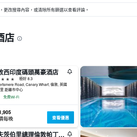
，更改搜尋內容，或清除所有篩選以查看評論。
酒店
敦西印度碼頭萬豪酒店
級
極好 8.3
ertsmere Road, Canary Wharf, 倫敦, 英國
公里 距離市中心
免費Wi-Fi
,905
查看優惠
價每晚
沙夫茨伯里總理倫敦帕丁頓飯店