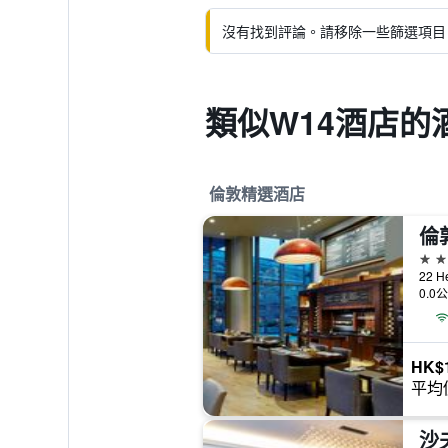
沒有找到評論。請移除一些篩選項目
類似W14酒店的
倫敦精選酒店
倫
5星
22 H
0.0
HK$1
平均