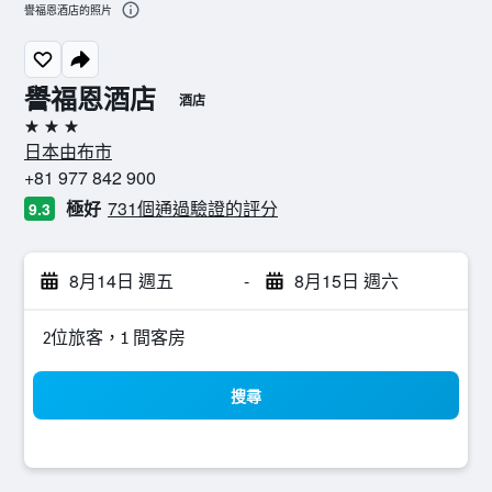
譽福恩酒店的照片
譽福恩酒店
酒店
3星級
日本由布市
+81 977 842 900
極好
731個通過驗證的評分
9.3
8月14日 週五
-
8月15日 週六
2位旅客，1 間客房
搜尋