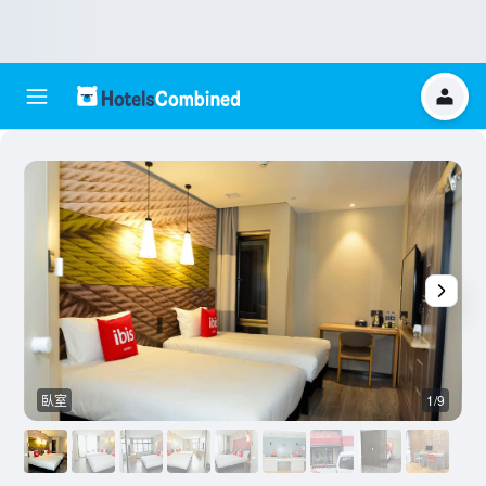
臥室
1/9