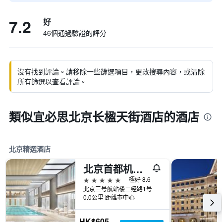
7.2
好
46個通過驗證的評分
沒有找到評論。請移除一些篩選項目，更改搜尋內容，或清除
所有篩選以查看評論。
類似宜必思北京长楹天街酒店的酒店
北京精選酒店
北京首都机场康得思酒店 - 朗庭酒店集团全新品牌
5星級
極好 8.6
北京三号航站楼二经路1号
0.0公里 距離市中心
HK$605