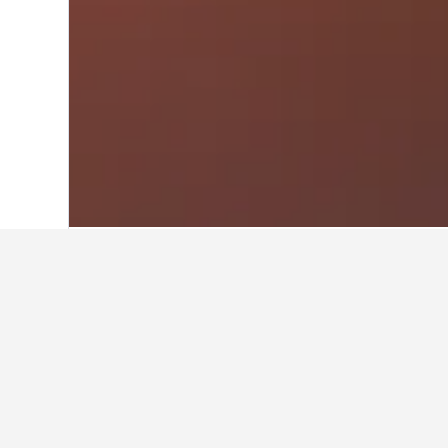
首頁
沙烏地阿拉伯
11,052
麥加
3,456
在Misfalah​的
使用我們的HotelsCombined數
在Misfalah哪個月是預訂酒店
6月(HK$613)是Misfalah​最便宜的