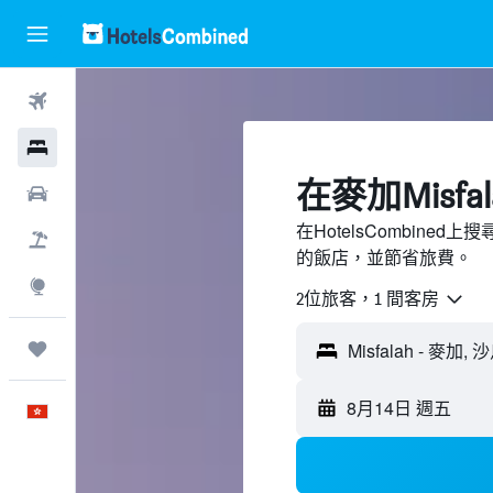
機票
酒店
​在麥加Misfa
租車
在HotelsCombined
機票＋酒店
的飯店，並節省旅費。
探索
2位旅客，1 間客房
我的旅程
8月14日 週五
中文