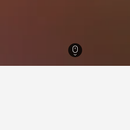
麥加
1,077
Misfalah
旅游見解。
據驅動貼士，幫助你找到下一個在Misfalah​的飯店。
最便宜的月份？
在Misfalah哪天是預訂
預訂酒店月份。​相反，5月 (HK$7,890)是
星期日(HK$507)是Misfa