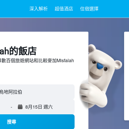
深入解析
超值酒店
住宿選擇
lah​的飯店
上搜尋數百個旅遊網站和比較麥加Misfalah
-
8月15日 週六
搜尋