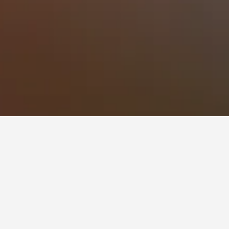
酒店最便宜的一天？
lah​最便宜的預訂飯店月份。而最貴的則是在星期一​入