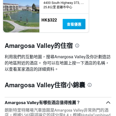
4400 South Highway 373, Amargosa Valley, NV, 美國
軸，
25.8公里 距離市中心
顯
示
房
HK$322
間
查看優惠
的
平
均
價
Amargosa Valley的住宿
格
利用我們的互動地圖，搜尋Amargosa Valley​及你計劃造訪
的地區附近的酒店。 你可以在地圖上按一下酒店的名稱，
以查看某家酒店的詳細資料。
Amargosa Valley住宿小錦囊
Amargosa Valley有哪些酒店值得推薦？
朗斯特里特賭場汽車旅館是Amargosa Valley非常熱門的酒
店，根據5,563篇評論它的評分是8.4。根據HotelsCombined