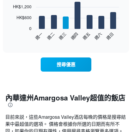
Bar
Chart
HK$1,200
graphic.
chart
with
7
HK$600
bars.
0
以
週日
週四
週一
週五
週二
週六
週三
下
End
of
圖
interactive
表
chart
顯
示
搜尋優惠
每
週
每
天
的
房
內華達州Amargosa Valley超值的飯店
間
平
均
目前來説，這些Amargosa Valley​酒店每晚的價格是搜尋結
價
格
果中最超值的選項。 價格會根據你所選的日期而有所不
此
同，如果你的日期有彈性，使用搜尋表格瀏覽更多選項。