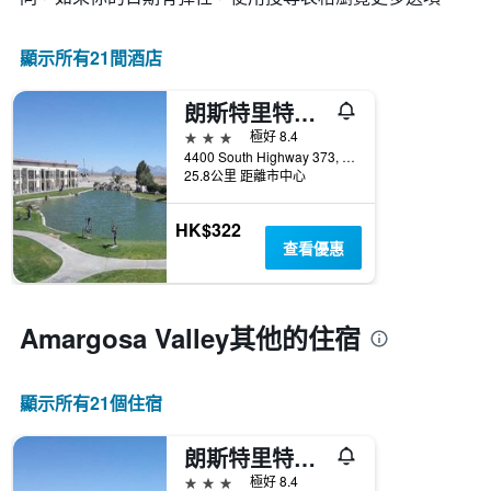
圖
表
具
顯示所有21間酒店
有
1
朗斯特里特賭場汽車旅館
條
X
3星級
極好 8.4
軸，
4400 South Highway 373, Amargosa Valley, NV, 美國
顯
25.8公里 距離市中心
示
一
HK$322
週
查看優惠
中
的
各
天
Amargosa Valley​其他的住宿
此
圖
表
顯示所有21​個住宿
具
有
1
朗斯特里特賭場汽車旅館
條
3星級
極好 8.4
Y