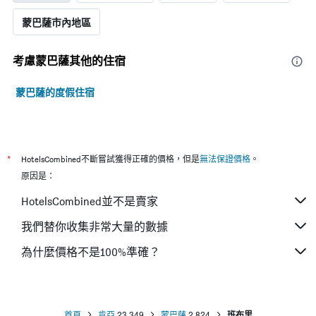
蒙巴薩市內地區
考慮蒙巴薩​其他的住宿
蒙巴薩的度假住宿
*
HotelsCombined不斷嘗試獲得正確的價格，但是
無法保證價格
。
原因是：
HotelsCombined並不是賣家
我們替你收集非常大量的數據
為什麼價格不是100%準確？
首頁
肯亞
23,349
蒙巴薩
2,824
班布里