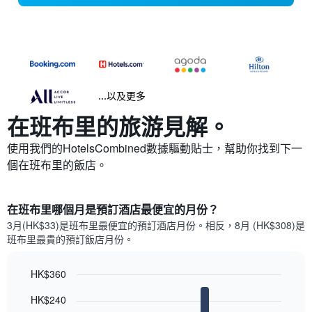
...以及更多
在班布里​的旅游見解。
使用我們的HotelsCombined數據驅動貼士，幫助你找到下一
個在班布里​的飯店。
在班布里哪個月是預訂酒店最便宜的月份？
3月(HK$33)是班布里​最便宜的預訂酒店月份。​相反，8月 (HK$308)是
班布里最貴的預訂飯店月份。
HK$360
Bar
Chart
HK$240
graphic.
chart
with