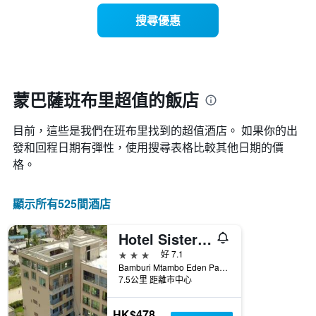
有
示
1
搜尋優惠
每
條
週
X
每
軸，
天
顯
的
示
房
蒙巴薩班布里超值的飯店
月
間
份
平
此
目前，這些是我們在班布里找到的超值酒店。 如果你的出
均
圖
價
發和回程日期有彈性，使用搜尋表格比較其他日期的價
表
格
格。
具
此
有
圖
1
表
顯示所有525間酒店
條
具
Y
有
軸，
Hotel Sisters and Spa
1
顯
條
3星級
好 7.1
示
X
Bamburi Mtambo Eden Pamls, 蒙巴薩, 肯亞
平
軸，
7.5公里 距離市中心
均
顯
價
示
格
HK$478