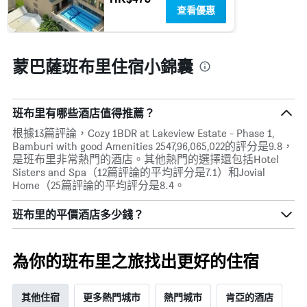
一
查看優惠
週
中
的
各
蒙巴薩班布里住宿小錦囊
天
此
圖
表
班布里有哪些酒店值得推薦？
具
根據13篇評論，Cozy 1BDR at Lakeview Estate - Phase 1,
有
Bamburi with good Amenities 2547,96,065,022的評分是9.8，
1
是班布里非常熱門的酒店。其他熱門的選擇還包括Hotel
條
Sisters and Spa（12篇評論的平均評分是7.1）和Jovial
Y
Home（25篇評論的平均評分是8.4。
軸，
顯
示
班布里的平價酒店多少錢？
房
間
的
為你的班布里之旅找出更好的住宿
平
均
價
其他住宿
更多熱門城市
熱門城市
肯亞的酒店
格