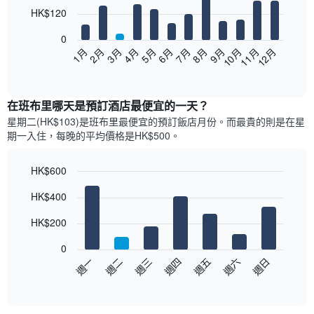
12
HK$120
bars.
0
以
1月
2月
3月
4月
5月
6月
7月
8月
9月
10月
11月
12月
下
End
of
圖
interactive
表
chart
顯
在班布里哪天是預訂酒店最便宜的一天？
示
星期二(HK$103)是班布里​最便宜的預訂飯店月份。而最貴的則是在星
每
期一​入住，每晚的平均價格是HK$500​​。
個
月
的
HK$600
房
Bar
Chart
HK$400
間
graphic.
chart
with
平
7
HK$200
均
bars.
價
0
格
以
週一
週二
週三
週四
週五
週六
週日
此
下
End
圖
of
圖
表
interactive
表
chart
具
顯