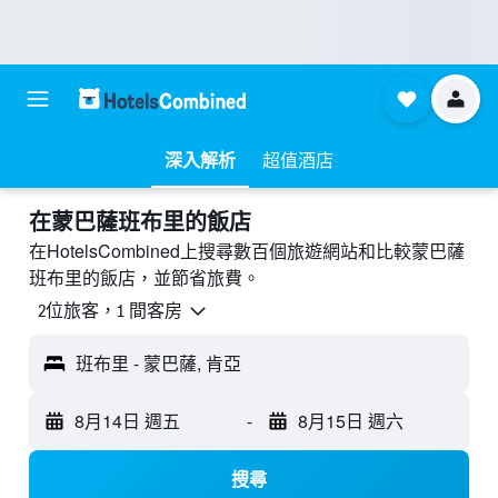
深入解析
超值酒店
​在蒙巴薩班布里​的飯店
在HotelsCombined上搜尋數百個旅遊網站和比較蒙巴薩
班布里的飯店，並節省旅費。
2位旅客，1 間客房
班布里 - 蒙巴薩, 肯亞
8月14日 週五
-
8月15日 週六
搜尋