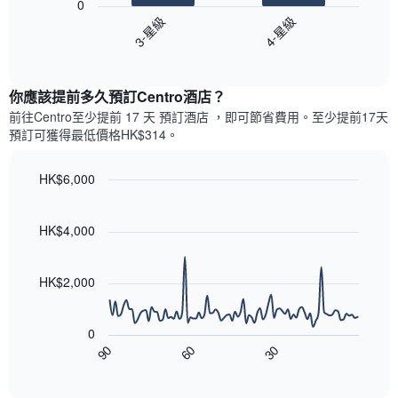
有
0
間
圖
1
3-星級
4-星級
客
表
條
房
End
顯
Y
of
平
示
interactive
軸，
均
過
chart
顯
價
你應該提前多久預訂Centro酒店​？
去
示
格
三
前往Centro​至少提前 17 天 預訂酒店 ，即可節省費用。至少提前17​天​
房
此
天
預訂可獲得最低價格HK$314​。
間
圖
內
的
表
依
平
具
HK$6,000
星
均
有
級
Line
Chart
價
1
graphic.
chart
評
格
條
with
HK$4,000
等
90
X
彙
data
軸，
整
points.
顯
HK$2,000
的
示
雙
以
按
人
下
星
房
0
圖
級
平
90
60
30
表
End
分
均
of
顯
類
interactive
價
示
chart
的