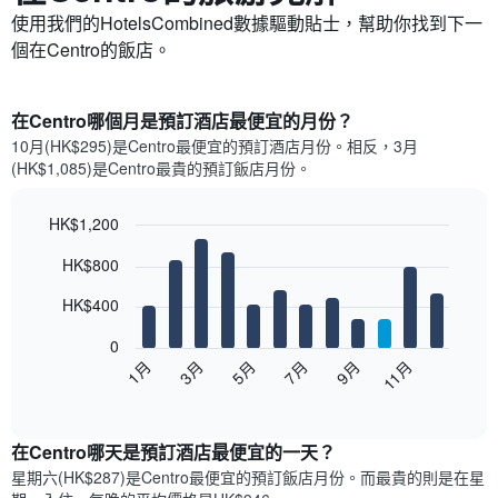
使用我們的HotelsCombined數據驅動貼士，幫助你找到下一
個在Centro​的飯店。
在Centro哪個月是預訂酒店最便宜的月份？
10月(HK$295)是Centro​最便宜的預訂酒店月份。​相反，3月
(HK$1,085)是Centro最貴的預訂飯店月份。
HK$1,200
Bar
Chart
HK$800
graphic.
chart
with
12
HK$400
bars.
0
以
1月
3月
5月
7月
9月
11月
下
End
of
圖
interactive
表
chart
顯
在Centro哪天是預訂酒店最便宜的一天？
示
星期六(HK$287)是Centro​最便宜的預訂飯店月份。而最貴的則是在星
每