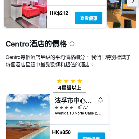
今
表
示
晚
具
距
HK$212
房
有
離
查看優惠
間
1
預
平
條
訂
均
Y
日
價
軸，
期
Centro酒店的價格
格。
顯
的
示
天
過
Centro​每個酒店星級的平均價格細分。 我們已特別標識了
數
去
每個酒店星級中最受歡迎和超值的酒店。
此
三
圖
天
表
內
4星級
具
找
4星級以上
有
到
1Y
的
法孚市中心酒店及公寓希爾頓Curio Collection酒店
軸，
本
顯
4星級
好 7.7
週
示
Avenida 10 Norte Calle 2, 普拉亞卡門, 金塔納羅奧, 墨西哥
末
房
房
間
間
平
HK$850
平
均
查看優惠
均