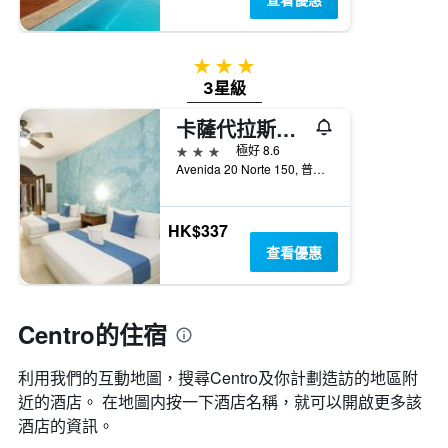
價
價
格
格。
3星級
3星級
卡薩代拉斯弗洛雷斯酒店
3星級
極好 8.6
Avenida 20 Norte 150, 普拉亞卡門, 金塔納羅奧, 墨西哥
HK$337
查看優惠
Centro的住宿
利用我們的互動地圖，搜尋Centro​及你計劃造訪的地區附
近的酒店。 在地圖内按一下酒店名稱，就可以開啟更多該
酒店的資訊。