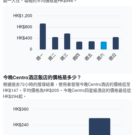
期一​入住，每晚的平均價格是HK$946​​。
個
月
的
HK$1,200
房
Bar
Chart
HK$800
間
graphic.
chart
with
平
7
HK$400
均
bars.
價
0
格
以
週日
週四
週一
週五
週二
週六
週三
此
下
End
圖
of
圖
表
interactive
表
chart
具
顯
今晚Centro酒店飯店的價格是多少？
有
示
1
根據過去72小時的搜尋結果，使用者發現今晚Centro酒店的價格低至
每
條
HK$147，平均價格為HK$205​。今晚Centro四星級酒店​的價格最低從
週
X
HK$294​起。
每
軸，
天
顯
HK$360
的
示
Bar
房
Chart
月
graphic.
chart
間
份
HK$240
with
平
此
2
均
bars.