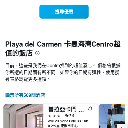
格
隨
飯
此
著
店
搜尋優惠
圖
入
類
表
住
別。
具
日
此
有
期
圖
1
接
表
條
近，
Playa del Carmen 卡曼海灣Centro超
具
X
房
有
軸，
值的飯店
價
1
顯
的
條
示
變
Y
目前，這些是我們在Centro找到的超值酒店。 價格會根據
按
化
軸，
星
你所選的日期而有所不同，如果你的日期有彈性，使用搜
情
顯
級
尋表格瀏覽更多選項。
況。
示
分
此
過
類
圖
去
的
顯示所有569間酒店
表
三
飯
有
天
店
1
普拉亞卡門 SC 酒店 - 卡曼海灘
內
類
個
找
別。
3星級
好 7.9
X
到
此
Ave 20 Norte Lote 33 Entre Calles, 普拉亞卡門, 金塔納羅奧, 墨西哥
軸，
的
圖
0.2公里 距離市中心
顯