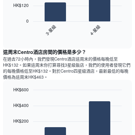
圖
價
HK$120
表
格
具
以
此
有
下
0
圖
1
圖
3-星級
4-星級
表
條
表
具
End
Y
顯
of
有
軸，
示
interactive
1
顯
過
chart
條
這周末Centro酒店​房間的價格是多少？
示
去
X
平
三
在過去72小時內，我們發現Centro酒店​這周末的價格每晚低至
軸，
均
天
HK$132​。如果這周末你打算尋找3星級飯店，我們的使用者發現它們
顯
價
內
的每晚價格低至HK$132​。對於Centro四星級酒店​，最新最低的每晚
示
格
依
價格為這周末HK$463​。
一
星
週
級
HK$600
中
評
的
Bar
Chart
等
graphic.
chart
各
彙
HK$400
with
天
整
2
此
的
bars.
圖
今
HK$200
表
晚
以
具
每
下