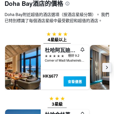
Doha Bay酒店的價格
Doha Bay附近超值的酒店選項（按酒店星級分類）。 我們
已特別標識了每個酒店星級中最受歡迎和超值的酒店。
4星級
4星級以上
杜哈阿瓦迪飯店 - 美憬閣飯店
5星級
極好 9.2
Corner of Wadi Musheireb And Jassim Bin Mohammed S, 19, 多哈, 卡達
HK$677
查看優惠
3星級
3星級