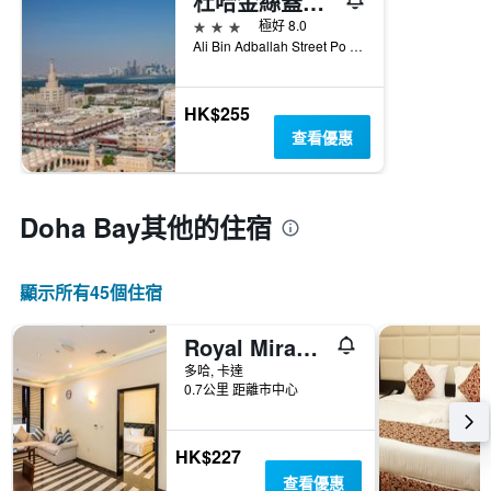
杜哈金絲蓋特酒店 - 多哈
3星級
極好 8.0
Ali Bin Adballah Street Po Box 242310, 多哈, 卡達
HK$255
查看優惠
Doha Bay​其他的住宿
顯示所有45​個住宿
Royal Mirage Hotel and Apartments
多哈, 卡達
0.7公里 距離市中心
HK$227
查看優惠