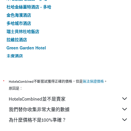
杜哈金絲蓋特酒店 - 多哈
金色海濱酒店
多哈城市酒店
瑞士貝林杜哈飯店
拉維拉酒店
Green Garden Hotel
主席酒店
羅達特哈伊勒酒店 - 多哈
祖巴拉酒店
旅客酒店
*
HotelsCombined不斷嘗試獲得正確的價格，但是
無法保證價格
。
卡塔爾大皇宮酒店 - 多哈
原因是：
公園酒店
HotelsCombined並不是賣家
阿什裡酒店
我們替你收集非常大量的數據
為什麼價格不是100%準確？