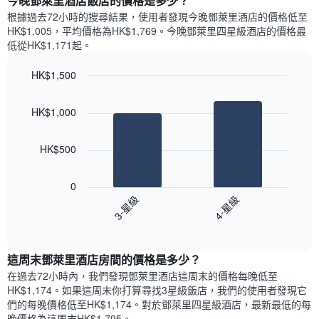
今晚鄧萊里酒店飯店的價格是多少？
有
示
1
根據過去72小時的搜尋結果，使用者發現今晚鄧萊里酒店的價格低至
每
條
HK$1,005，平均價格為HK$1,769​。今晚鄧萊里四星級酒店​的價格最
週
X
低從HK$1,171​起。
每
軸，
天
顯
HK$1,500
的
示
Bar
房
Chart
月
graphic.
chart
間
份
HK$1,000
with
平
此
2
均
bars.
圖
價
HK$500
表
格
具
以
此
有
下
0
圖
1
圖
3-星級
4-星級
表
條
表
具
End
Y
顯
of
有
軸，
示
interactive
1
顯
過
chart
條
這周末鄧萊里酒店​房間的價格是多少？
示
去
X
平
三
在過去72小時內，我們發現鄧萊里酒店​這周末的價格每晚低至
軸，
均
天
HK$1,174​。如果這周末你打算尋找3星級飯店，我們的使用者發現它
顯
價
內
們的每晚價格低至HK$1,174​。對於鄧萊里四星級酒店​，最新最低的每
示
格
依
晚價格為這周末HK$1,795​。