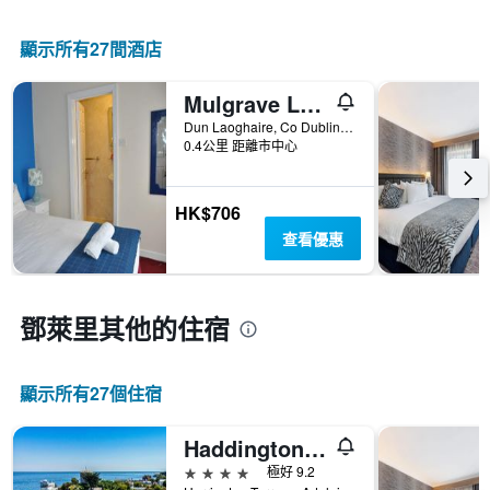
情
顯
級
況。
示
分
此
顯示所有27間酒店
過
類
圖
去
的
表
三
飯
Mulgrave Lodge
有
天
店
1
Dun Laoghaire, Co Dublin 47 Mulgrave Street, 鄧萊里, 愛爾蘭
內
類
個
0.4公里 距離市中心
找
別。
X
到
此
軸，
的
圖
顯
HK$706
今
表
示
晚
查看優惠
具
距
房
有
離
間
1
預
平
條
訂
鄧萊里​其他的住宿
均
Y
日
價
軸，
期
格。
顯
的
示
顯示所有27​個住宿
天
過
數
去
此
Haddington House Hotel
三
圖
天
4星級
極好 9.2
表