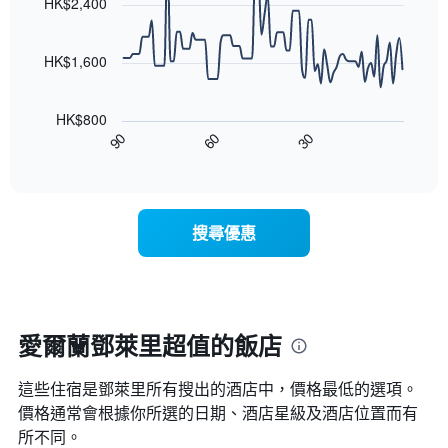
條
HK$2,400
等
90
X
彙
data
軸，
整
points.
顯
HK$1,600
的
示
雙
以
按
人
下
星
房
HK$800
圖
級
平
90
60
30
表
End
分
均
of
顯
類
interactive
價
示
chart
的
格
隨
飯
此
著
店
搜尋優惠
圖
入
類
表
住
別。
具
日
此
有
期
圖
1
接
表
條
近，
愛爾蘭鄧萊里超值的飯店
具
X
房
有
軸，
價
1
顯
這些住宿是鄧萊里所有搜出的酒店中，價格最低的選項。
的
條
示
變
價格通常會根據你所選的日期、酒店星級及酒店位置而有
Y
按
化
所不同。
軸，
星