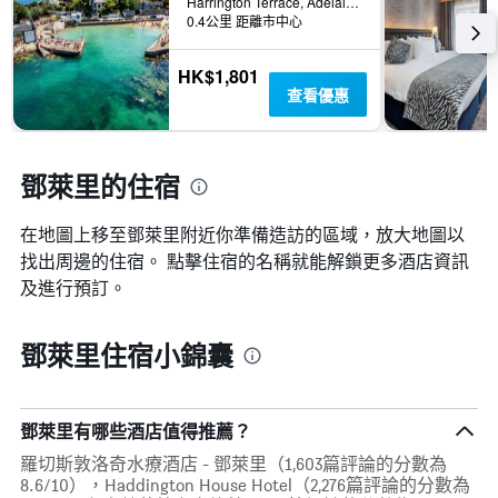
內
Harrington Terrace, Adelaide Street, 9-11, 鄧萊里, 愛爾蘭
具
0.4公里 距離市中心
找
有
到
1Y
的
軸，
HK$1,801
本
顯
查看優惠
週
示
末
房
房
間
間
鄧萊里的住宿
平
平
均
均
價
在地圖上移至鄧萊里​​附近你準備造訪的區域，放大地圖以
價
格
格。
找出周邊的住宿。 點擊住宿的名稱就能解鎖更多酒店資訊
及進行預訂。
鄧萊里住宿小錦囊
鄧萊里有哪些酒店值得推薦？
羅切斯敦洛奇水療酒店 - 鄧萊里（1,603篇評論的分數為
8.6/10），Haddington House Hotel（2,276篇評論的分數為