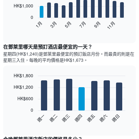
12
HK$1,000
bars.
0
以
1月
3月
5月
7月
9月
11月
下
End
of
圖
interactive
表
chart
顯
在鄧萊里哪天是預訂酒店最便宜的一天？
示
星期四(HK$1,240)是鄧萊里​最便宜的預訂飯店月份。而最貴的則是在
每
星期三​入住，每晚的平均價格是HK$1,673​​。
個
月
的
HK$1,800
房
Bar
Chart
HK$1,200
間
graphic.
chart
with
平
7
HK$600
均
bars.
價
0
格
以
週日
週四
週一
週五
週二
週六
週三
此
下
End
圖
of
圖
表
interactive
表
chart
具
顯