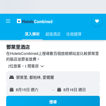
深入解析
超值酒店
住宿選擇
鄧萊里酒店
在HotelsCombined上搜尋數百個旅遊網站並比較鄧萊里
的飯店並節省旅費。
2位旅客，1 間客房
鄧萊里, 都柏林, 愛爾蘭
8月15日 週六
-
8月16日 週日
搜尋