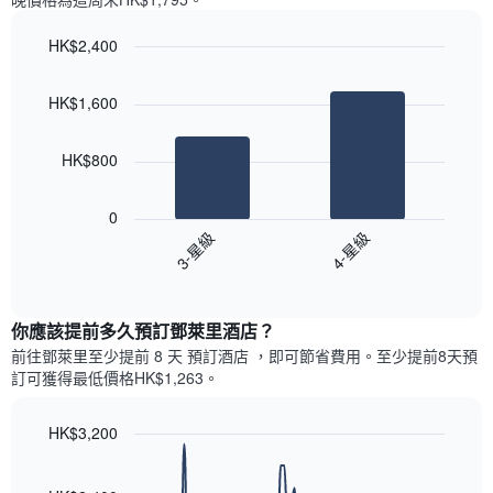
一
星
週
級
HK$2,400
中
評
的
Bar
Chart
等
graphic.
chart
各
彙
HK$1,600
with
天
整
2
此
的
bars.
圖
今
HK$800
表
晚
以
具
每
下
有
0
間
圖
1
3-星級
4-星級
客
表
條
房
End
顯
Y
of
平
示
interactive
軸，
均
過
chart
顯
價
你應該提前多久預訂鄧萊里酒店​？
去
示
格
三
前往鄧萊里​至少提前 8 天 預訂酒店 ，即可節省費用。至少提前8​天​預
房
此
天
訂可獲得最低價格HK$1,263​。
間
圖
內
的
表
依
平
具
HK$3,200
星
均
有
級
Line
Chart
價
1
graphic.
chart
評
格
with