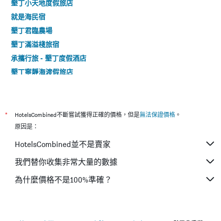
墾丁小天地度假旅店
就是海民宿
墾丁君臨農場
墾丁滿溢棧旅宿
承攜行旅 - 墾丁度假酒店
墾丁寧靜海渡假旅店
墾丁假期渡假飯店 - 寵物友善 pet-friendly
返璞歸真背包客
S·9旅宿
*
HotelsCombined不斷嘗試獲得正確的價格，但是
無法保證價格
。
華納小筑
原因是：
船帆石。白旅居
HotelsCombined並不是賣家
打呼旅店
我們替你收集非常大量的數據
墾丁馬爾地夫溫泉大飯店
為什麼價格不是100%準確？
墾丁9號旅舍
南灣渡假飯店