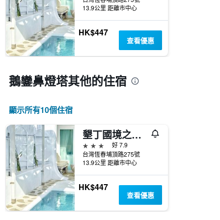
13.9公里 距離市中心
HK$447
查看優惠
鵝鑾鼻燈塔​其他的住宿
顯示所有10​個住宿
墾丁國境之南設計旅店
3星級
好 7.9
台灣恆春埔頂路275號
13.9公里 距離市中心
HK$447
查看優惠