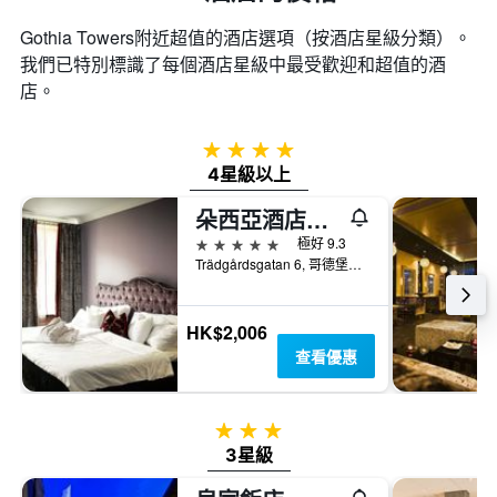
Gothia Towers附近超值的酒店選項（按酒店星級分類）。
我們已特別標識了每個酒店星級中最受歡迎和超值的酒
店。
4星級
4星級以上
朵西亞酒店及餐廳
5星級
極好 9.3
Trädgårdsgatan 6, 哥德堡（瑞典）, 西約塔蘭, 瑞典
HK$2,006
查看優惠
3星級
3星級