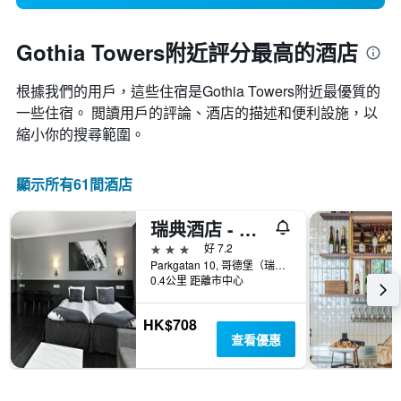
Gothia Towers附近評分最高的酒店
根據我們的用戶，這些住宿是Gothia Towers​附近最優質的
一些住宿。 閲讀用戶的評論、酒店的描述和便利設施，以
縮小你的搜尋範圍。
顯示所有61間酒店
瑞典酒店 - 哥德堡
3星級
好 7.2
Parkgatan 10, 哥德堡（瑞典）, 西約塔蘭, 瑞典
0.4公里 距離市中心
HK$708
查看優惠