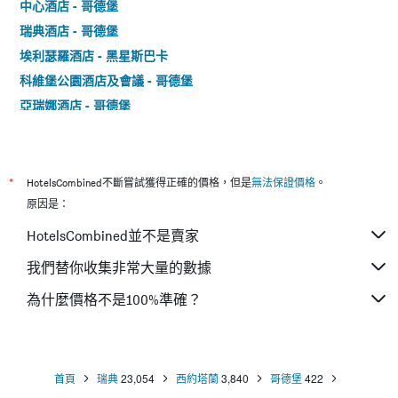
中心酒店 - 哥德堡
瑞典酒店 - 哥德堡
埃利瑟羅酒店 - 黑星斯巴卡
科維堡公園酒店及會議 - 哥德堡
亞瑞娜酒店 - 哥德堡
貝斯特韋斯特提得布朗茲酒店
*
HotelsCombined不斷嘗試獲得正確的價格，但是
無法保證價格
。
原因是：
HotelsCombined並不是賣家
我們替你收集非常大量的數據
為什麼價格不是100%準確？
首頁
瑞典
23,054
西約塔蘭
3,840
哥德堡
422