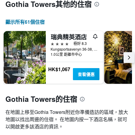
Gothia Towers​其他的住宿
顯示所有61​個住宿
瑞典精英酒店
4星級
極好 8.3
Kungsportsavenyn 36-38, 哥德堡（瑞典）, 西約塔蘭, 瑞典
1.0公里 距離市中心
HK$1,067
查看優惠
Gothia Towers的住宿
在地圖上移至Gothia Towers​​附近你準備造訪的區域，放大
地圖以找出周邊的住宿。 在地圖内按一下酒店名稱，就可
以開啟更多該酒店的資訊。