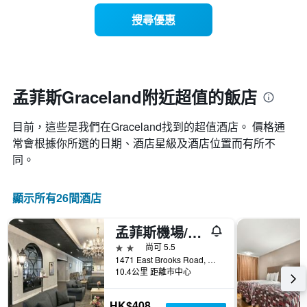
有
示
1
搜尋優惠
每
條
週
X
每
軸，
天
顯
的
示
房
孟菲斯Graceland附近超值的飯店
月
間
份
平
此
目前，這些是我們在Graceland找到的超值酒店。 價格通
均
圖
價
常會根據你所選的日期、酒店星級及酒店位置而有所不
表
格
同。
具
此
有
圖
1
表
顯示所有26間酒店
條
具
Y
有
軸，
孟菲斯機場/葛雷斯蘭德旅行旅館
1
顯
條
2星級
尚可 5.5
示
X
1471 East Brooks Road, 孟菲斯（田納西州）, TN, 美國
平
軸，
10.4公里 距離市中心
均
顯
價
示
格
HK$408