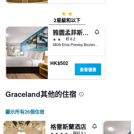
2星級
2星級和以下
雅園孟菲斯戴斯酒店
2星級
好 6.2
3839 Elvis Presley Boulevard, 孟菲斯（田納西州）, TN, 美國
HK$502
查看優惠
Graceland​其他的住宿
顯示所有26​個住宿
格雷斯蘭酒店
4星級
極好 9.1