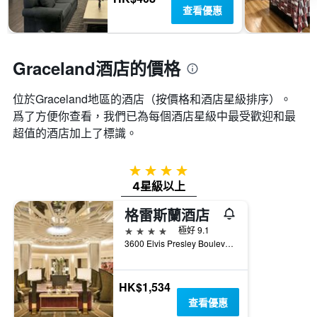
一
查看優惠
週
中
的
各
Graceland酒店的價格
天
此
位於Graceland​地區的酒店（按價格和酒店星級排序）。
圖
表
爲了方便你查看，我們已為每個酒店星級中最受歡迎和最
具
超值的酒店加上了標識。
有
1
條
4星級
Y
4星級以上
軸，
顯
格雷斯蘭酒店
示
4星級
極好 9.1
房
3600 Elvis Presley Boulevard, 孟菲斯（田納西州）, TN, 美國
間
的
平
HK$1,534
均
價
查看優惠
格