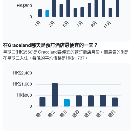
12
HK$800
bars.
0
以
1月
3月
5月
7月
9月
11月
下
End
of
圖
interactive
表
chart
顯
在Graceland哪天是預訂酒店最便宜的一天？
示
星期三(HK$556)是Graceland​最便宜的預訂飯店月份。而最貴的則是
每
在星期二​入住，每晚的平均價格是HK$1,737​​。
個
月
的
HK$2,400
房
Bar
Chart
HK$1,600
間
graphic.
chart
with
平
7
HK$800
均
bars.
價
0
格
以
週日
週四
週一
週五
週二
週六
週三
此
下
End
圖
of
圖
表
interactive
表
chart
具
顯